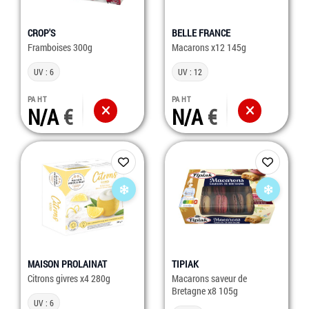
CROP'S
BELLE FRANCE
Framboises 300g
Macarons x12 145g
UV : 6
UV : 12
PA HT
PA HT
N/A
N/A
MAISON PROLAINAT
TIPIAK
Citrons givres x4 280g
Macarons saveur de
Bretagne x8 105g
UV : 6