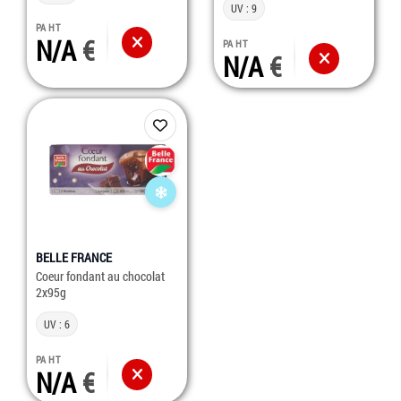
UV : 9
PA HT
N/A
PA HT
N/A
BELLE FRANCE
Coeur fondant au chocolat
2x95g
UV : 6
PA HT
N/A