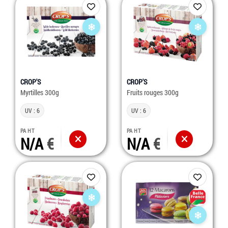
CROP'S
CROP'S
Myrtilles 300g
Fruits rouges 300g
UV : 6
UV : 6
PA HT
PA HT
N/A
N/A