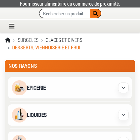
Fournisseur alimentaire du commerce de proximité.
SURGELES
GLACES ET DIVERS
DESSERTS, VIENNOISERIE ET FRUI
NOS RAYONS
EPICERIE
Déplier /
LIQUIDES
Déplier /