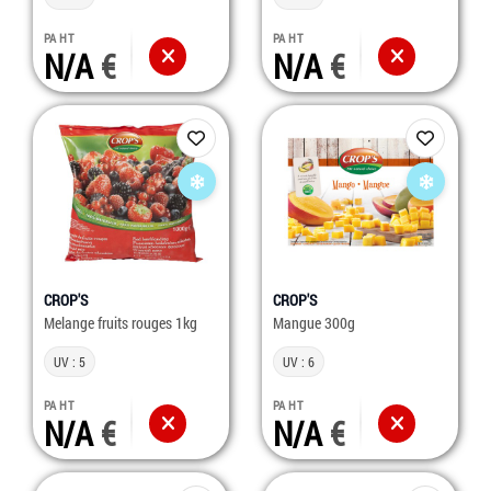
PA HT
PA HT
N/A
N/A
CROP'S
CROP'S
Melange fruits rouges 1kg
Mangue 300g
UV : 5
UV : 6
PA HT
PA HT
N/A
N/A