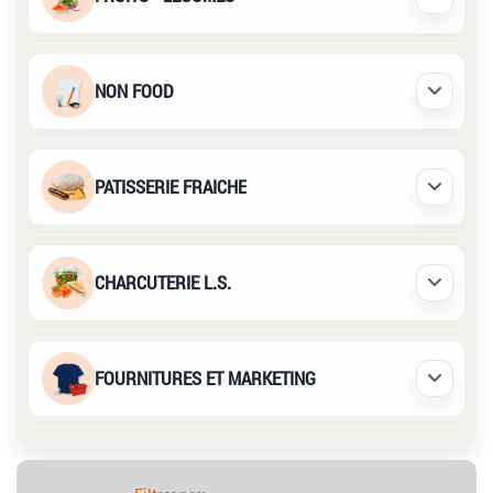
Déplier /
NON FOOD
Déplier /
PATISSERIE FRAICHE
Déplier /
CHARCUTERIE L.S.
Déplier /
FOURNITURES ET MARKETING
Déplier /