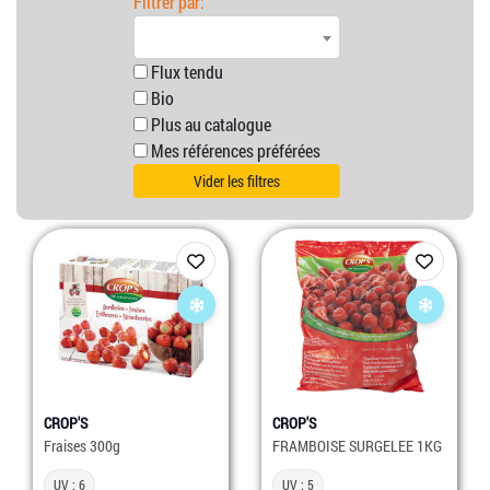
Filtrer par:
Flux tendu
Bio
Plus au catalogue
Mes références préférées
Vider les filtres
CROP'S
CROP'S
Fraises 300g
FRAMBOISE SURGELEE 1KG
UV : 6
UV : 5