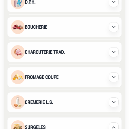
D.P.H.
Déplier /
BOUCHERIE
Déplier /
CHARCUTERIE TRAD.
Déplier /
FROMAGE COUPE
Déplier /
CREMERIE L.S.
Déplier /
SURGELES