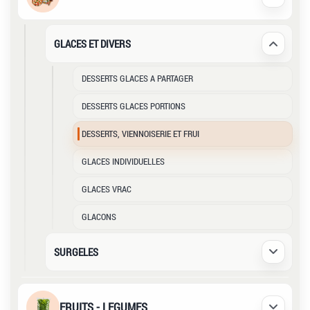
Déplier /
GLACES ET DIVERS
Déplier /
DESSERTS GLACES A PARTAGER
DESSERTS GLACES PORTIONS
DESSERTS, VIENNOISERIE ET FRUI
GLACES INDIVIDUELLES
GLACES VRAC
GLACONS
SURGELES
Déplier /
FRUITS - LEGUMES