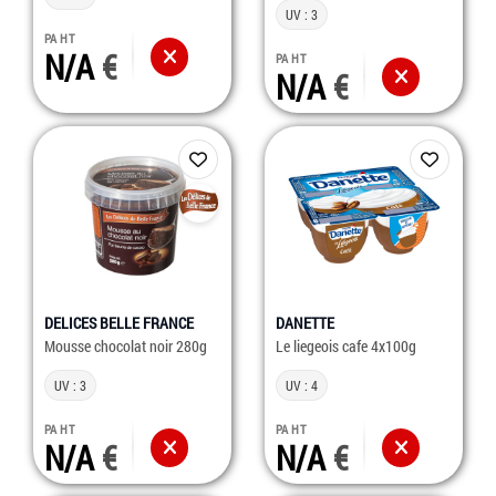
UV : 3
PA HT
N/A
PA HT
N/A
DELICES BELLE FRANCE
DANETTE
Mousse chocolat noir 280g
Le liegeois cafe 4x100g
UV : 3
UV : 4
PA HT
PA HT
N/A
N/A