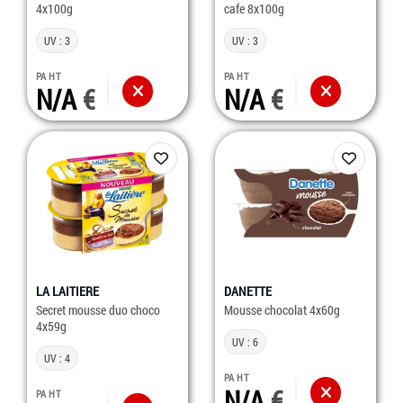
4x100g
cafe 8x100g
UV : 3
UV : 3
PA HT
PA HT
N/A
N/A
LA LAITIERE
DANETTE
Secret mousse duo choco
Mousse chocolat 4x60g
4x59g
UV : 6
UV : 4
PA HT
N/A
PA HT