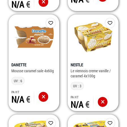
N/A
DANETTE
NESTLE
Mousse caramel sale 4x60g
Le viennois creme vanille /
caramel 4x100g
UV : 6
UV : 3
PA HT
N/A
PA HT
N/A