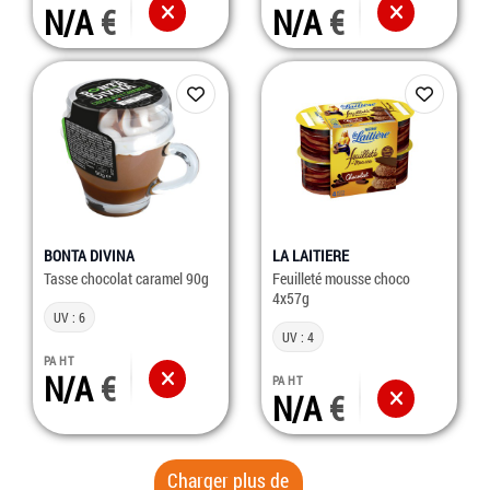
N/A
N/A
BONTA DIVINA
LA LAITIERE
Tasse chocolat caramel 90g
Feuilleté mousse choco
4x57g
UV : 6
UV : 4
PA HT
N/A
PA HT
N/A
Charger plus de