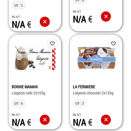
UV : 6
UV : 5
PA HT
N/A
PA HT
N/A
BONNE MAMAN
LA FERMIERE
Liegeois cafe 2x105g
Liegeois chocolat 2x120g
UV : 6
UV : 3
PA HT
PA HT
N/A
N/A