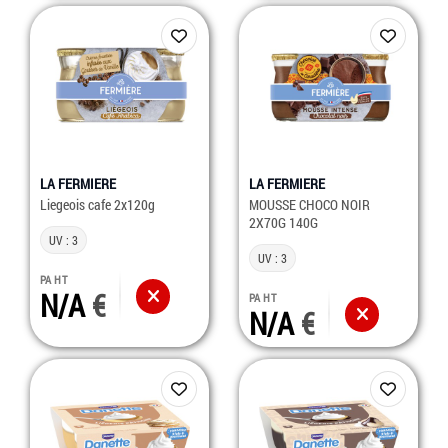
LA FERMIERE
LA FERMIERE
Liegeois cafe 2x120g
MOUSSE CHOCO NOIR
2X70G 140G
UV : 3
UV : 3
PA HT
N/A
PA HT
N/A