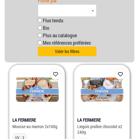
Filtrer par:
Flux tendu
Bio
Plus au catalogue
Mes références préférées
Vider les filtres
LA FERMIERE
LA FERMIERE
Mousse au marron 2x100g
Liegois praline chocolat x2
240g
UV : 3