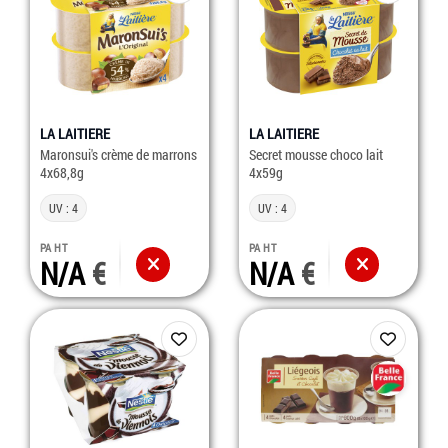
LA LAITIERE
LA LAITIERE
Maronsui's crème de marrons
Secret mousse choco lait
4x68,8g
4x59g
UV : 4
UV : 4
PA HT
PA HT
N/A
N/A