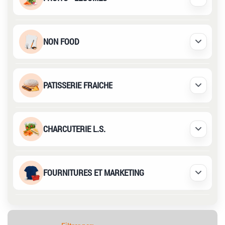
Déplier /
NON FOOD
Déplier /
PATISSERIE FRAICHE
Déplier /
CHARCUTERIE L.S.
Déplier /
FOURNITURES ET MARKETING
Déplier /