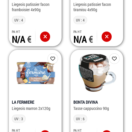
Liegeois patissier facon
Liegeois patissier facon
framboisier 4x90g
tiramisu 4x90g
UV : 4
UV : 4
PA HT
PA HT
N/A
N/A
LA FERMIERE
BONTA DIVINA
Liegeois marron 2x120g
Tasse cappuccino 90g
UV : 3
UV : 6
PA HT
PA HT