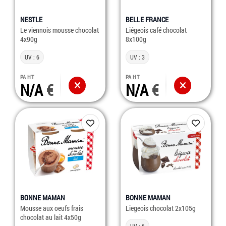
NESTLE
BELLE FRANCE
Le viennois mousse chocolat
Liégeois café chocolat
4x90g
8x100g
UV : 6
UV : 3
PA HT
PA HT
N/A
N/A
BONNE MAMAN
BONNE MAMAN
Mousse aux oeufs frais
Liegeois chocolat 2x105g
chocolat au lait 4x50g