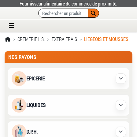
Fournisseur alimentaire du commerce de proximité.
CREMERIE L.S.
EXTRA FRAIS
LIEGEOIS ET MOUSSES
NOS RAYONS
EPICERIE
Déplier /
LIQUIDES
Déplier /
D.P.H.
Déplier /