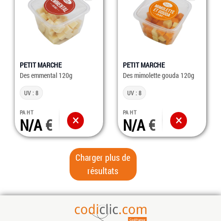
PETIT MARCHE
PETIT MARCHE
Des emmental 120g
Des mimolette gouda 120g
UV : 8
UV : 8
PA HT
PA HT
N/A
N/A
Charger plus de
résultats