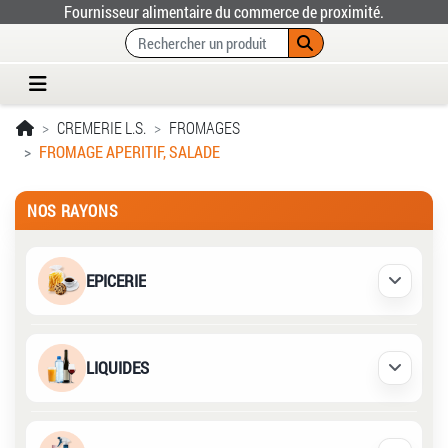
Fournisseur alimentaire du commerce de proximité.
CREMERIE L.S.
FROMAGES
FROMAGE APERITIF, SALADE
NOS RAYONS
EPICERIE
Déplier /
LIQUIDES
Déplier /