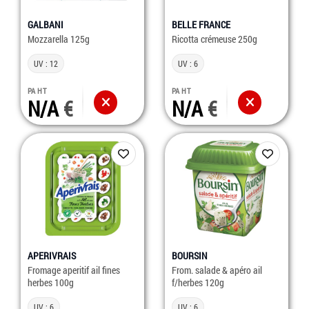
GALBANI
BELLE FRANCE
Mozzarella 125g
Ricotta crémeuse 250g
UV : 12
UV : 6
PA HT
PA HT
N/A
N/A
APERIVRAIS
BOURSIN
Fromage aperitif ail fines
From. salade & apéro ail
herbes 100g
f/herbes 120g
UV : 6
UV : 6