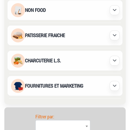
NON FOOD
Déplier /
PATISSERIE FRAICHE
Déplier /
CHARCUTERIE L.S.
Déplier /
FOURNITURES ET MARKETING
Déplier /
Filtrer par: