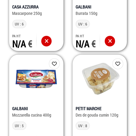
CASA AZZURRA
GALBANI
Mascarpone 250g
Burrata 150g
UV : 6
UV : 6
PA HT
PA HT
N/A
N/A
GALBANI
PETIT MARCHE
Mozzarella cucina 400g
Des de gouda cumin 120g
UV : 5
UV : 8