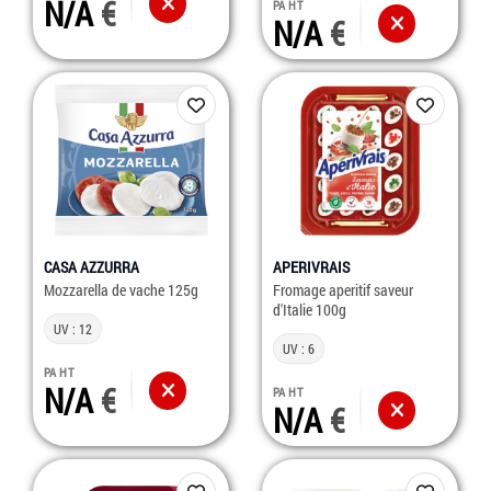
N/A
PA HT
N/A
CASA AZZURRA
APERIVRAIS
Mozzarella de vache 125g
Fromage aperitif saveur
d'Italie 100g
UV : 12
UV : 6
PA HT
N/A
PA HT
N/A