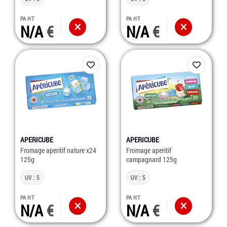
PA HT
PA HT
N/A
N/A
APERICUBE
APERICUBE
Fromage aperitif nature x24
Fromage aperitif
125g
campagnard 125g
UV : 5
UV : 5
PA HT
PA HT
N/A
N/A