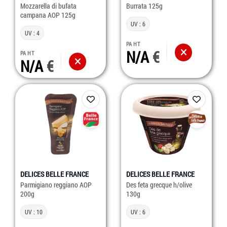
Mozzarella di bufata
Burrata 125g
campana AOP 125g
UV : 6
UV : 4
PA HT
N/A
PA HT
N/A
DELICES BELLE FRANCE
DELICES BELLE FRANCE
Parmigiano reggiano AOP
Des feta grecque h/olive
200g
130g
UV : 10
UV : 6