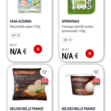
CASA AZZURRA
APERIVRAIS
Mozzarella rapee 150g
Fromage aperitif saveur
provencales 100g
UV : 8
UV : 6
PA HT
N/A
PA HT
N/A
DELICES BELLE FRANCE
DELICES BELLE FRANCE