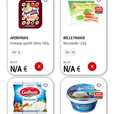
APERIVRAIS
BELLE FRANCE
Fromage ap{ritif olives 100g
Mozzarella 125g
UV : 6
UV : 10
PA HT
PA HT
N/A
N/A