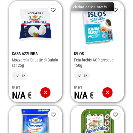
Victime de son succès !
CASA AZZURRA
ISLOS
Mozzarella Di Latte di Bufala
Feta brebis AOP grecque
st 125g
150g
UV : 12
UV : 12
PA HT
PA HT
N/A
N/A