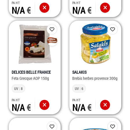
PA HT
PA HT
N/A
N/A
DELICES BELLE FRANCE
SALAKIS
Feta Grecque AOP 150g
Brebis herbes provence 300g
UV : 8
UV : 6
PA HT
PA HT
N/A
N/A