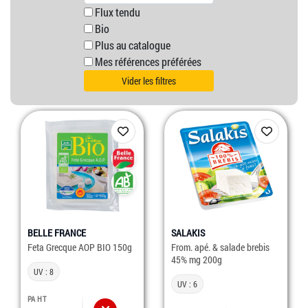
Flux tendu
Bio
Plus au catalogue
Mes références préférées
Vider les filtres
BELLE FRANCE
SALAKIS
Feta Grecque AOP BIO 150g
From. apé. & salade brebis
45% mg 200g
UV : 8
UV : 6
PA HT