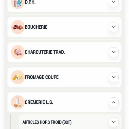
D.P.H.
Déplier /
BOUCHERIE
Déplier /
CHARCUTERIE TRAD.
Déplier /
FROMAGE COUPE
Déplier /
CREMERIE L.S.
Déplier /
ARTICLES HORS FROID (BOF)
Déplier /