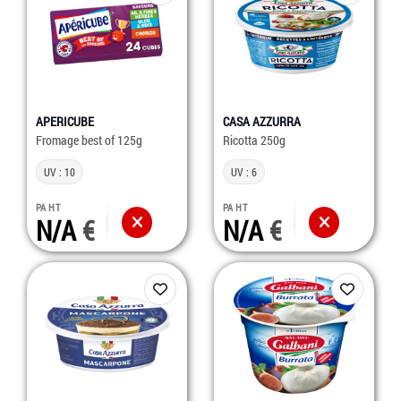
APERICUBE
CASA AZZURRA
Fromage best of 125g
Ricotta 250g
UV : 10
UV : 6
PA HT
PA HT
N/A
N/A