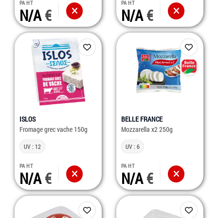
PA HT
PA HT
N/A
N/A
ISLOS
BELLE FRANCE
Fromage grec vache 150g
Mozzarella x2 250g
UV : 12
UV : 6
PA HT
PA HT
N/A
N/A