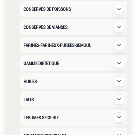
CONSERVES DE POISSONS
Déplier /
CONSERVES DE VIANDES
Déplier /
FARINES-FARINEUX-PUREES-SEMOUL
Déplier /
GAMME DIETETIQUE
Déplier /
HUILES
Déplier /
LAITS
Déplier /
LEGUMES SECS-RIZ
Déplier /