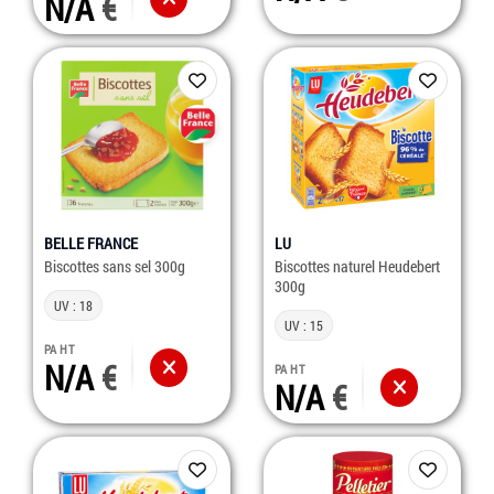
N/A
BELLE FRANCE
LU
Biscottes sans sel 300g
Biscottes naturel Heudebert
300g
UV : 18
UV : 15
PA HT
N/A
PA HT
N/A