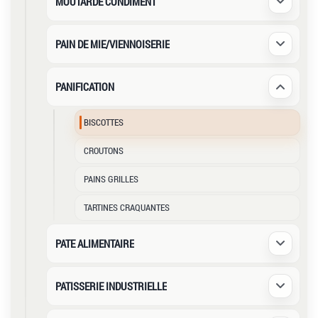
MOUTARDE CONDIMENT
Déplier /
PAIN DE MIE/VIENNOISERIE
Déplier /
PANIFICATION
Déplier /
BISCOTTES
CROUTONS
PAINS GRILLES
TARTINES CRAQUANTES
PATE ALIMENTAIRE
Déplier /
PATISSERIE INDUSTRIELLE
Déplier /