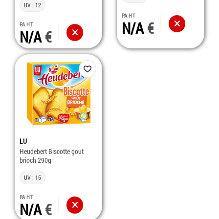
UV : 12
PA HT
N/A
PA HT
N/A
LU
Heudebert Biscotte gout
brioch 290g
UV : 15
PA HT
N/A