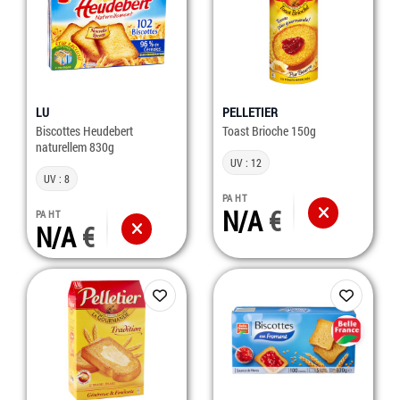
LU
PELLETIER
Biscottes Heudebert
Toast Brioche 150g
naturellem 830g
UV : 12
UV : 8
PA HT
N/A
PA HT
N/A