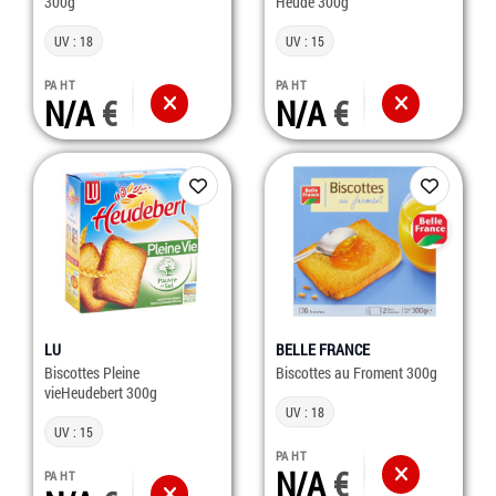
300g
Heude 300g
UV : 18
UV : 15
PA HT
PA HT
N/A
N/A
LU
BELLE FRANCE
Biscottes Pleine
Biscottes au Froment 300g
vieHeudebert 300g
UV : 18
UV : 15
PA HT
N/A
PA HT