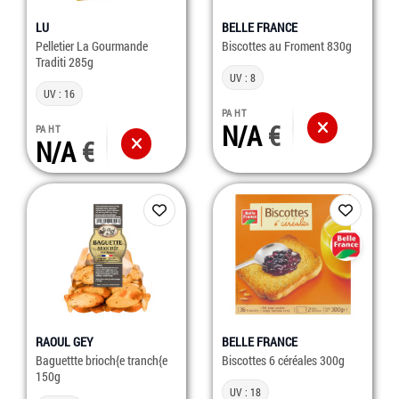
LU
BELLE FRANCE
Pelletier La Gourmande
Biscottes au Froment 830g
Traditi 285g
UV : 8
UV : 16
PA HT
N/A
PA HT
N/A
RAOUL GEY
BELLE FRANCE
Baguettte brioch{e tranch{e
Biscottes 6 céréales 300g
150g
UV : 18