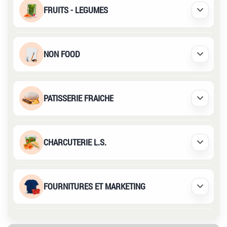
FRUITS - LEGUMES
Déplier /
NON FOOD
Déplier /
PATISSERIE FRAICHE
Déplier /
CHARCUTERIE L.S.
Déplier /
FOURNITURES ET MARKETING
Déplier /