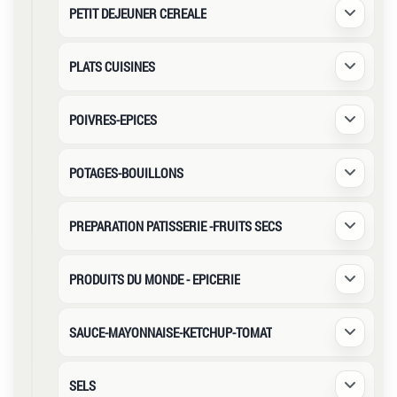
PETIT DEJEUNER CEREALE
Déplier /
PLATS CUISINES
Déplier /
POIVRES-EPICES
Déplier /
POTAGES-BOUILLONS
Déplier /
PREPARATION PATISSERIE -FRUITS SECS
Déplier /
PRODUITS DU MONDE - EPICERIE
Déplier /
SAUCE-MAYONNAISE-KETCHUP-TOMAT
Déplier /
SELS
Déplier /