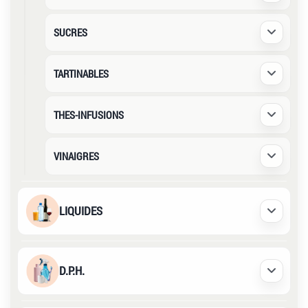
SUCRES
Déplier /
TARTINABLES
Déplier /
THES-INFUSIONS
Déplier /
VINAIGRES
Déplier /
LIQUIDES
Déplier /
D.P.H.
Déplier /