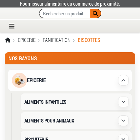
Fournisseur alimentaire du commerce de proximité.
EPICERIE
PANIFICATION
BISCOTTES
NOS RAYONS
EPICERIE
Déplier /
ALIMENTS INFANTILES
Déplier /
ALIMENTS POUR ANIMAUX
Déplier /
BISCUITERIE