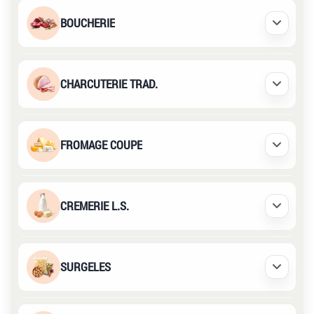
BOUCHERIE
Déplier /
CHARCUTERIE TRAD.
Déplier /
FROMAGE COUPE
Déplier /
CREMERIE L.S.
Déplier /
SURGELES
Déplier /