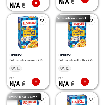
N/A
N/A
Victime de son succès !
LUSTUCRU
LUSTUCRU
Pates oeufs macaroni 250g
Pates oeufs collerettes 250g
UV : 12
UV : 12
PA HT
PA HT
N/A
N/A
Victime de son succès !