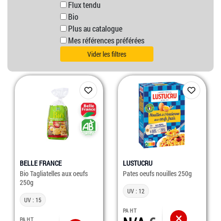
Flux tendu
Bio
Plus au catalogue
Mes références préférées
Vider les filtres
BELLE FRANCE
LUSTUCRU
Bio Tagliatelles aux oeufs
Pates oeufs nouilles 250g
250g
UV : 12
UV : 15
PA HT
PA HT