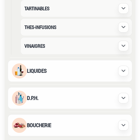
TARTINABLES
Déplier /
THES-INFUSIONS
Déplier /
VINAIGRES
Déplier /
LIQUIDES
Déplier /
D.P.H.
Déplier /
BOUCHERIE
Déplier /