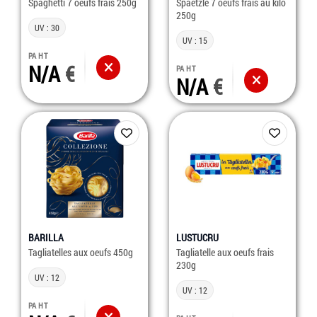
Spaghetti 7 oeufs frais 250g
Spaetzle 7 oeufs frais au kilo
250g
UV : 30
UV : 15
PA HT
N/A
PA HT
N/A
BARILLA
LUSTUCRU
Tagliatelles aux oeufs 450g
Tagliatelle aux oeufs frais
230g
UV : 12
UV : 12
PA HT