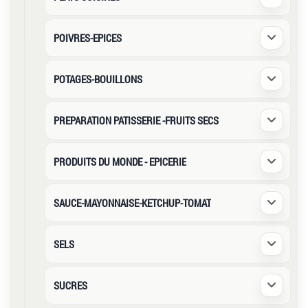
Déplier /
POIVRES-EPICES
Déplier /
POTAGES-BOUILLONS
Déplier /
PREPARATION PATISSERIE -FRUITS SECS
Déplier /
PRODUITS DU MONDE - EPICERIE
Déplier /
SAUCE-MAYONNAISE-KETCHUP-TOMAT
Déplier /
SELS
Déplier /
SUCRES
Déplier /