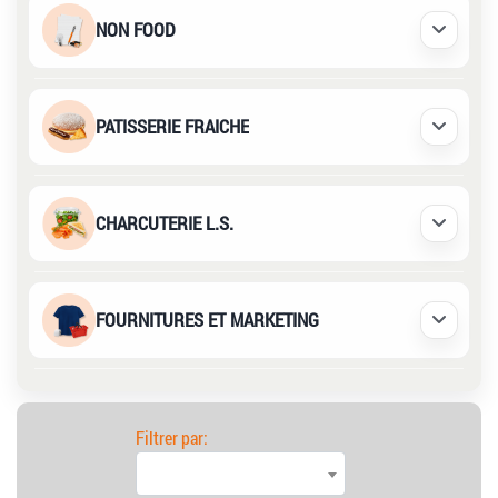
NON FOOD
Déplier /
PATISSERIE FRAICHE
Déplier /
CHARCUTERIE L.S.
Déplier /
FOURNITURES ET MARKETING
Déplier /
Filtrer par: