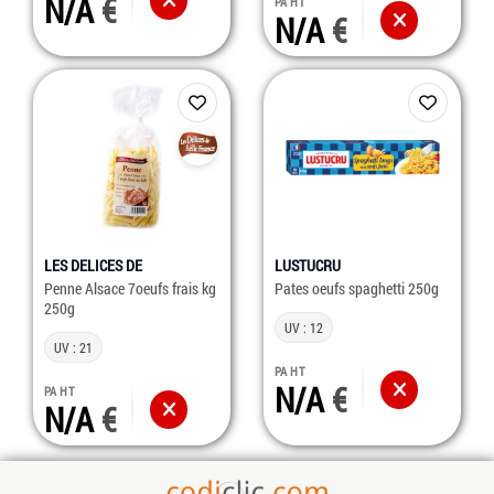
N/A
PA HT
N/A
LES DELICES DE
LUSTUCRU
Penne Alsace 7oeufs frais kg
Pates oeufs spaghetti 250g
250g
UV : 12
UV : 21
PA HT
N/A
PA HT
N/A