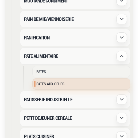
MOUTARDE CONDIMENT
Déplier /
PAIN DE MIE/VIENNOISERIE
Déplier /
PANIFICATION
Déplier /
PATE ALIMENTAIRE
Déplier /
PATES
PATES AUX OEUFS
PATISSERIE INDUSTRIELLE
Déplier /
PETIT DEJEUNER CEREALE
Déplier /
PLATS CUISINES