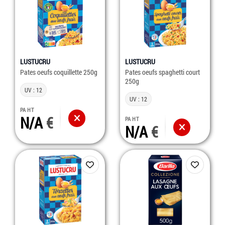
LUSTUCRU
LUSTUCRU
Pates oeufs coquillette 250g
Pates oeufs spaghetti court
250g
UV : 12
UV : 12
PA HT
N/A
PA HT
N/A