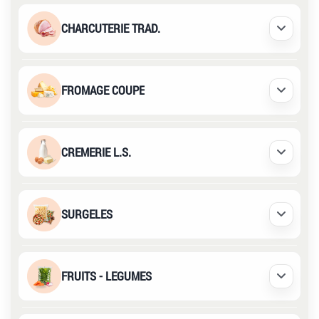
CHARCUTERIE TRAD.
Déplier /
FROMAGE COUPE
Déplier /
CREMERIE L.S.
Déplier /
SURGELES
Déplier /
FRUITS - LEGUMES
Déplier /