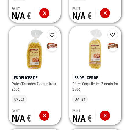
PA HT
PA HT
N/A
N/A
LES DELICES DE
LES DELICES DE
Pates Torsades 7 oeufs frais
Pâtes Coquillettes 7 oeufs fra
250g
250g
UV : 21
UV : 28
PA HT
PA HT
N/A
N/A