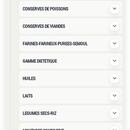
CONSERVES DE POISSONS
Déplier /
CONSERVES DE VIANDES
Déplier /
FARINES-FARINEUX-PUREES-SEMOUL
Déplier /
GAMME DIETETIQUE
Déplier /
HUILES
Déplier /
LAITS
Déplier /
LEGUMES SECS-RIZ
Déplier /