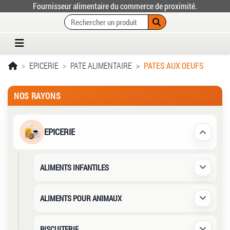
Fournisseur alimentaire du commerce de proximité.
EPICERIE
PATE ALIMENTAIRE
PATES AUX OEUFS
NOS RAYONS
EPICERIE
Déplier /
ALIMENTS INFANTILES
Déplier /
ALIMENTS POUR ANIMAUX
Déplier /
BISCUITERIE