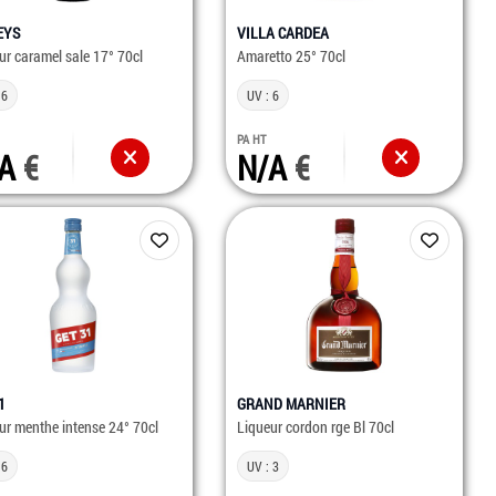
EYS
VILLA CARDEA
ur caramel sale 17° 70cl
Amaretto 25° 70cl
 6
UV : 6
PA HT
/A
N/A
1
GRAND MARNIER
ur menthe intense 24° 70cl
Liqueur cordon rge Bl 70cl
 6
UV : 3