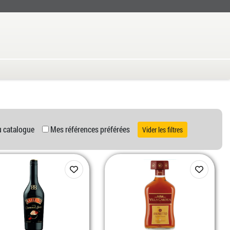
u catalogue
Mes références préférées
Vider les filtres