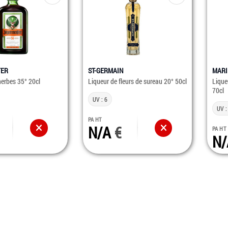
TER
ST-GERMAIN
MARI
herbes 35° 20cl
Liqueur de fleurs de sureau 20° 50cl
Lique
70cl
UV : 6
UV :
PA HT
N/A
PA HT
N