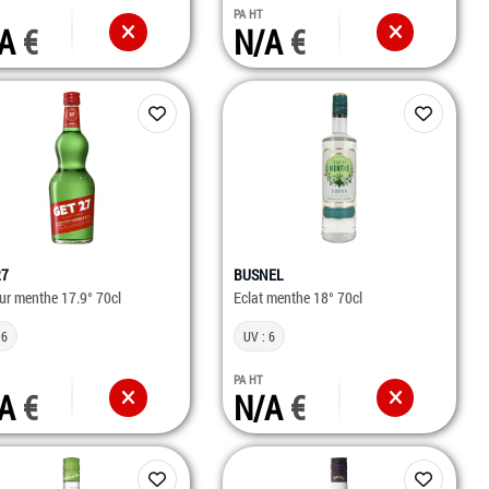
PA HT
/A
N/A
27
BUSNEL
ur menthe 17.9° 70cl
Eclat menthe 18° 70cl
 6
UV : 6
PA HT
/A
N/A