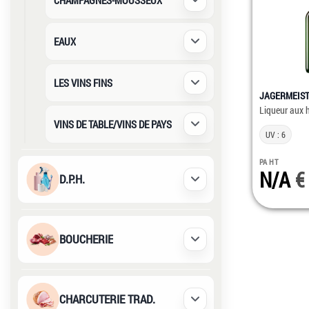
CHAMPAGNES-MOUSSEUX
Déplier / Replier
EAUX
Déplier / Replier
LES VINS FINS
Déplier / Replier
JAGERMEIS
Liqueur aux 
VINS DE TABLE/VINS DE PAYS
Déplier / Replier
UV : 6
PA HT
N/A
D.P.H.
Déplier / Replier
BOUCHERIE
Déplier / Replier
CHARCUTERIE TRAD.
Déplier / Replier