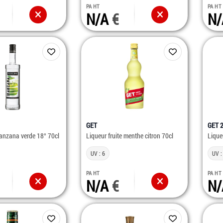
PA HT
PA HT
N/A
N
GET
GET 
anzana verde 18° 70cl
Liqueur fruite menthe citron 70cl
Lique
UV : 6
UV :
PA HT
PA HT
N/A
N