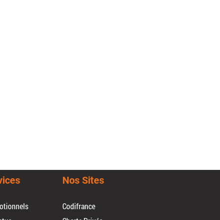
vices
Nos Sites
otionnels
Codifrance