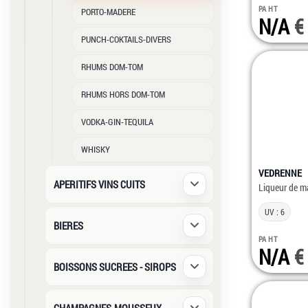
PA HT
PORTO-MADERE
N/A
PUNCH-COKTAILS-DIVERS
RHUMS DOM-TOM
RHUMS HORS DOM-TOM
VODKA-GIN-TEQUILA
WHISKY
VEDRENNE
APERITIFS VINS CUITS
Liqueur de m
Déplier / Replier
UV : 6
BIERES
Déplier / Replier
PA HT
N/A
BOISSONS SUCREES - SIROPS
Déplier / Replier