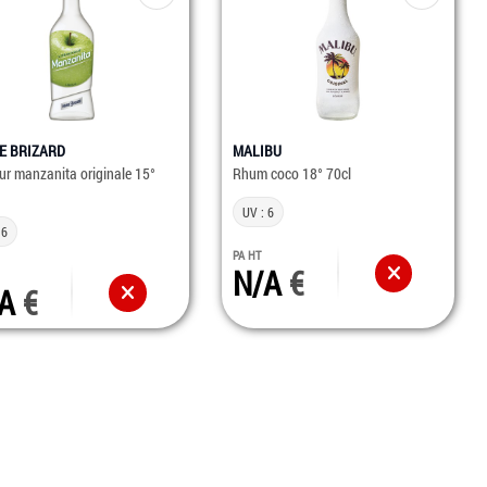
E BRIZARD
MALIBU
ur manzanita originale 15°
Rhum coco 18° 70cl
UV : 6
 6
PA HT
N/A
/A