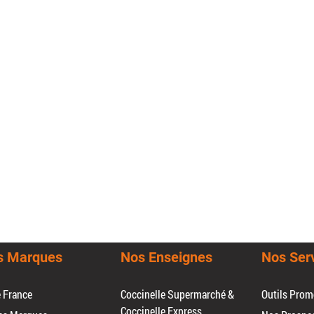
s Marques
Nos Enseignes
Nos Ser
e France
Coccinelle Supermarché &
Outils Prom
Coccinelle Express