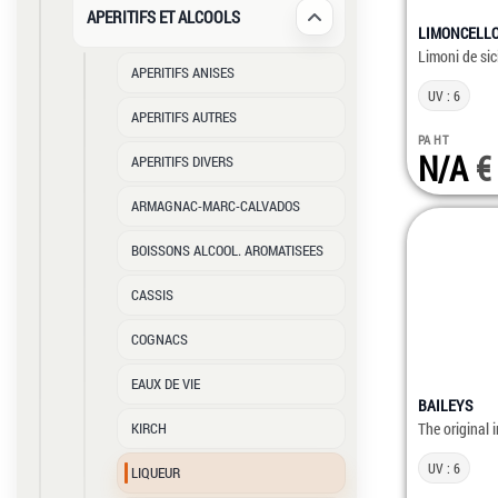
APERITIFS ET ALCOOLS
Déplier / Replier
LIMONCELL
Limoni de sic
APERITIFS ANISES
UV : 6
APERITIFS AUTRES
PA HT
N/A
APERITIFS DIVERS
ARMAGNAC-MARC-CALVADOS
BOISSONS ALCOOL. AROMATISEES
CASSIS
COGNACS
EAUX DE VIE
BAILEYS
KIRCH
The original 
UV : 6
LIQUEUR