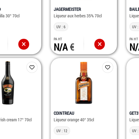
O
JAGERMEISTER
BAIL
illa 30° 70cl
Liqueur aux herbes 35% 70cl
Lique
UV : 6
UV :
PA HT
PA HT
N/A
N
COINTREAU
GET3
irish cream 17° 70cl
Liqueur orange 40° 35cl
Lique
UV : 12
UV :