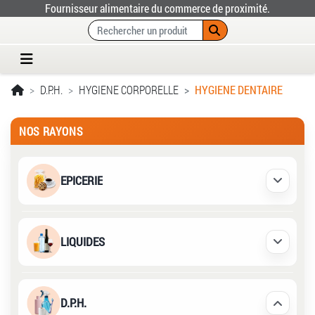
Fournisseur alimentaire du commerce de proximité.
D.P.H.
HYGIENE CORPORELLE
HYGIENE DENTAIRE
NOS RAYONS
EPICERIE
Déplier /
LIQUIDES
Déplier /
D.P.H.
Déplier /