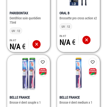
PARODONTAX
ORAL B
Dentifrice soin quotidien
Brossette pro cross action x2
75ml
UV : 12
UV : 12
PA HT
N/A
PA HT
N/A
BELLE FRANCE
BELLE FRANCE
Brosse é dent souple x 1
Brosse é dent medium x 1