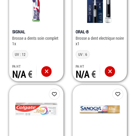
SIGNAL
ORAL-B
Brosse a dents soin complet
Brosse a dent electrique noire
1x
x1
UV : 12
UV : 6
PA HT
PA HT
N/A
N/A