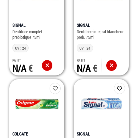
SIGNAL
SIGNAL
Dentifrice complet
Dentifrice integral blancheur
prebiotique 75ml
preb. 75ml
UV : 24
UV : 24
PA HT
PA HT
N/A
N/A
COLGATE
SIGNAL