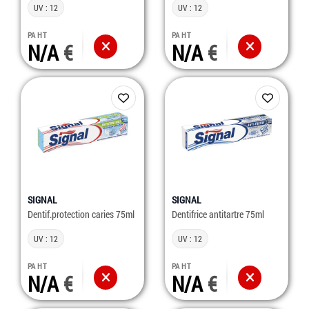
UV : 12
UV : 12
PA HT
PA HT
N/A
N/A
SIGNAL
SIGNAL
Dentif.protection caries 75ml
Dentifrice antitartre 75ml
UV : 12
UV : 12
PA HT
PA HT
N/A
N/A