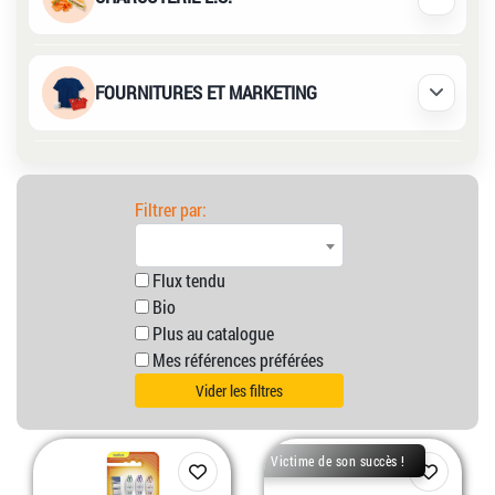
Déplier /
FOURNITURES ET MARKETING
Déplier /
Filtrer par:
Flux tendu
Bio
Plus au catalogue
Mes références préférées
Vider les filtres
Victime de son succès !