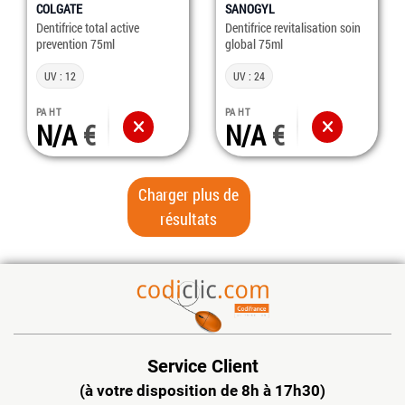
COLGATE
SANOGYL
Dentifrice total active
Dentifrice revitalisation soin
prevention 75ml
global 75ml
UV : 12
UV : 24
PA HT
PA HT
N/A
N/A
Charger plus de
résultats
Service Client
(à votre disposition de 8h à 17h30)