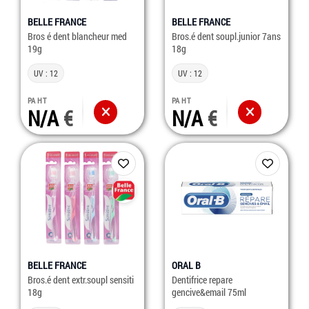
BELLE FRANCE
BELLE FRANCE
Bros é dent blancheur med
Bros.é dent soupl.junior 7ans
19g
18g
UV : 12
UV : 12
PA HT
PA HT
N/A
N/A
BELLE FRANCE
ORAL B
Bros.é dent extr.soupl sensiti
Dentifrice repare
18g
gencive&email 75ml