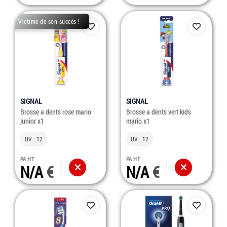
Victime de son succès !
SIGNAL
SIGNAL
Brosse a dents rose mario
Brosse a dents vert kids
junior x1
mario x1
UV : 12
UV : 12
PA HT
PA HT
N/A
N/A