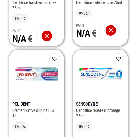
Dentifrice fraicheur intense
Dentifrice haleine pure 75ml
75ml
UV : 24
UV : 12
PA HT
N/A
PA HT
N/A
POLIDENT
SENSODYNE
Creme fixative original 0%
Dentifrice repare & protege
44g
75ml
UV : 24
UV : 12