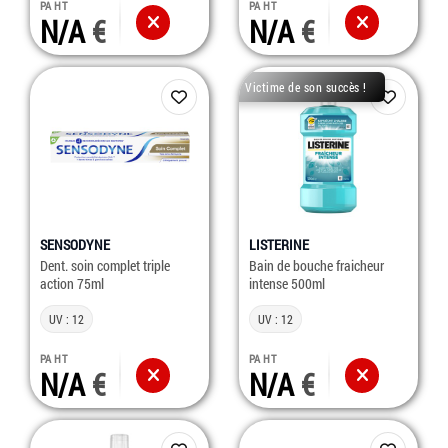
PA HT
PA HT
N/A
N/A
Victime de son succès !
SENSODYNE
LISTERINE
Dent. soin complet triple
Bain de bouche fraicheur
action 75ml
intense 500ml
UV : 12
UV : 12
PA HT
PA HT
N/A
N/A