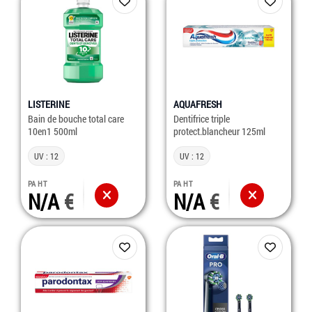
LISTERINE
AQUAFRESH
Bain de bouche total care
Dentifrice triple
10en1 500ml
protect.blancheur 125ml
UV : 12
UV : 12
PA HT
PA HT
N/A
N/A