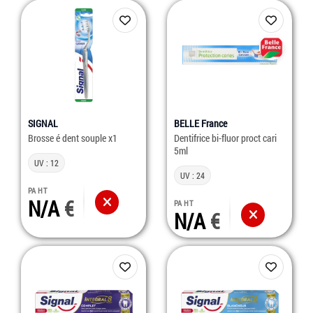
SIGNAL
BELLE France
Brosse é dent souple x1
Dentifrice bi-fluor proct cari
5ml
UV : 12
UV : 24
PA HT
N/A
PA HT
N/A