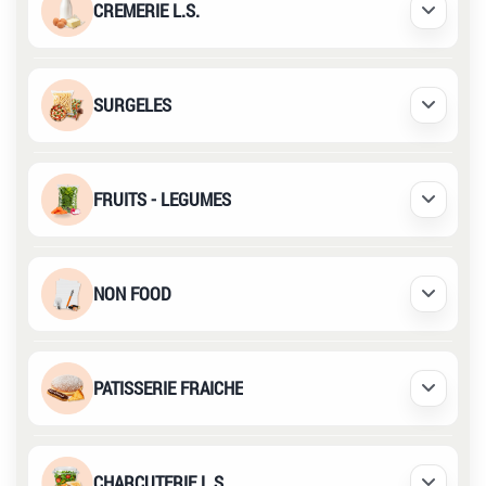
CREMERIE L.S.
Déplier /
SURGELES
Déplier /
FRUITS - LEGUMES
Déplier /
NON FOOD
Déplier /
PATISSERIE FRAICHE
Déplier /
CHARCUTERIE L.S.