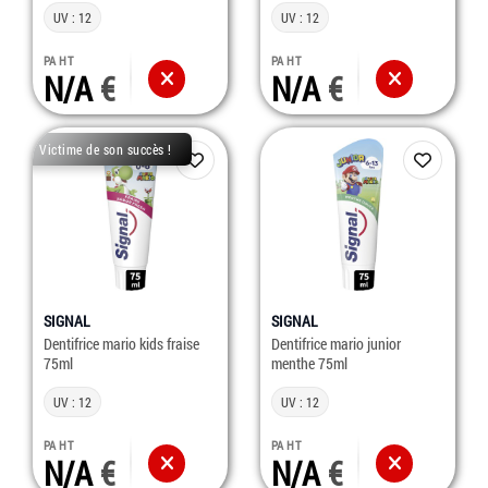
UV : 12
UV : 12
PA HT
PA HT
N/A
N/A
Victime de son succès !
SIGNAL
SIGNAL
Dentifrice mario kids fraise
Dentifrice mario junior
75ml
menthe 75ml
UV : 12
UV : 12
PA HT
PA HT
N/A
N/A