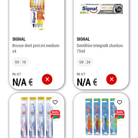
SIGNAL
SIGNAL
Brosse dent prot.int.medium
Dentifrice integral8 charbon
x4
75ml
UV : 10
UV : 24
PA HT
PA HT
N/A
N/A