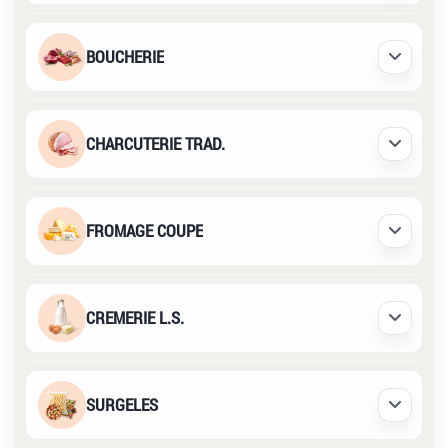
BOUCHERIE
Déplier /
CHARCUTERIE TRAD.
Déplier /
FROMAGE COUPE
Déplier /
CREMERIE L.S.
Déplier /
SURGELES
Déplier /