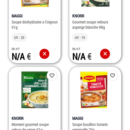
MAGGI
KNORR
Soupe deshydratee a l'oignon
Gourmet soupe velours
61g
asperge blanche 98g
UV : 20
UV : 10
PA HT
PA HT
N/A
N/A
KNORR
MAGGI
Moment gourmet soupe
Soupe bouillon tomate
velour de cepes 91g
vermicelle 70g