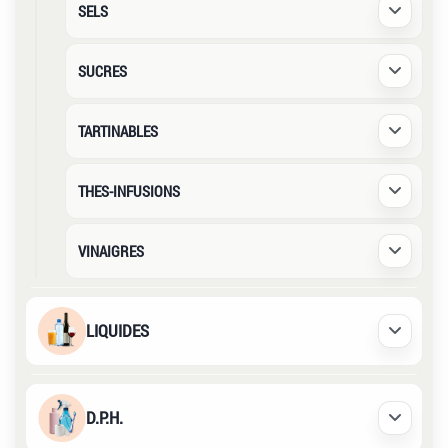
SELS
Déplier /
SUCRES
Déplier /
TARTINABLES
Déplier /
THES-INFUSIONS
Déplier /
VINAIGRES
Déplier /
LIQUIDES
Déplier /
D.P.H.
Déplier /