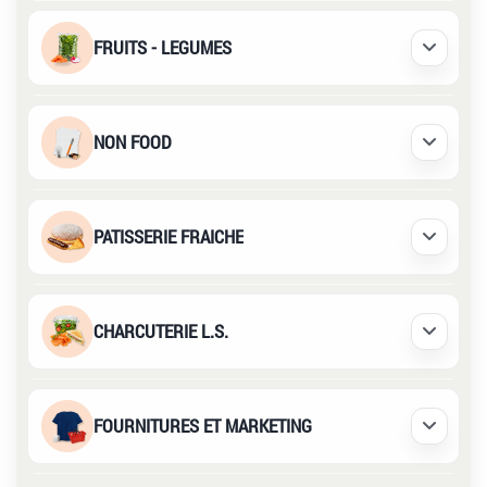
FRUITS - LEGUMES
Déplier /
NON FOOD
Déplier /
PATISSERIE FRAICHE
Déplier /
CHARCUTERIE L.S.
Déplier /
FOURNITURES ET MARKETING
Déplier /