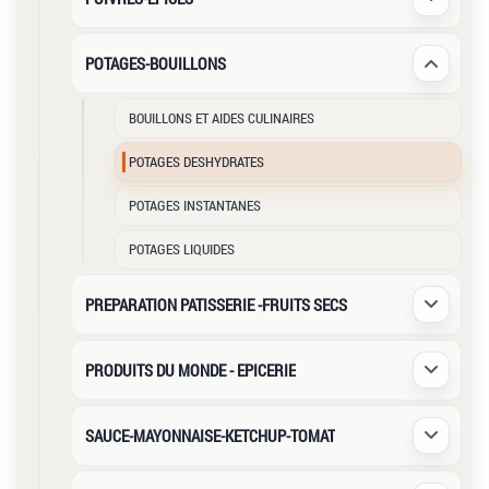
Déplier /
POTAGES-BOUILLONS
Déplier /
BOUILLONS ET AIDES CULINAIRES
POTAGES DESHYDRATES
POTAGES INSTANTANES
POTAGES LIQUIDES
PREPARATION PATISSERIE -FRUITS SECS
Déplier /
PRODUITS DU MONDE - EPICERIE
Déplier /
SAUCE-MAYONNAISE-KETCHUP-TOMAT
Déplier /