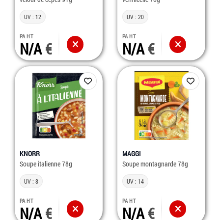
UV : 12
UV : 20
PA HT
PA HT
N/A
N/A
KNORR
MAGGI
Soupe italienne 78g
Soupe montagnarde 78g
UV : 8
UV : 14
PA HT
PA HT
N/A
N/A