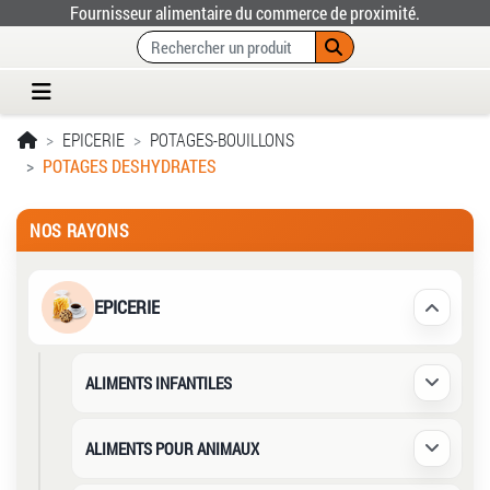
Fournisseur alimentaire du commerce de proximité.
EPICERIE
POTAGES-BOUILLONS
POTAGES DESHYDRATES
NOS RAYONS
EPICERIE
Déplier /
ALIMENTS INFANTILES
Déplier /
ALIMENTS POUR ANIMAUX
Déplier /