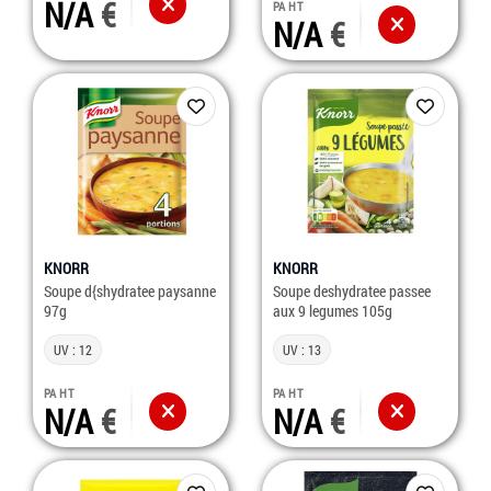
N/A
PA HT
N/A
KNORR
KNORR
Soupe d{shydratee paysanne
Soupe deshydratee passee
97g
aux 9 legumes 105g
UV : 12
UV : 13
PA HT
PA HT
N/A
N/A