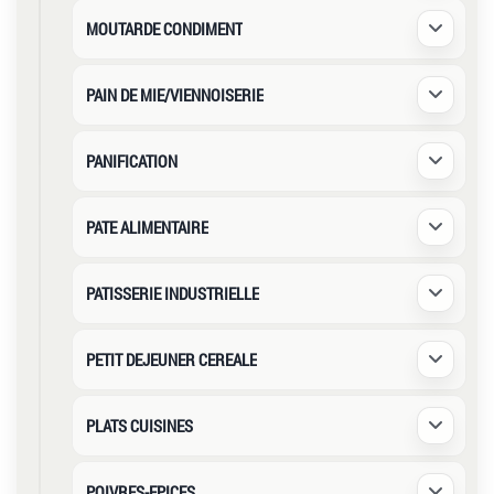
MOUTARDE CONDIMENT
Déplier /
PAIN DE MIE/VIENNOISERIE
Déplier /
PANIFICATION
Déplier /
PATE ALIMENTAIRE
Déplier /
PATISSERIE INDUSTRIELLE
Déplier /
PETIT DEJEUNER CEREALE
Déplier /
PLATS CUISINES
Déplier /
POIVRES-EPICES