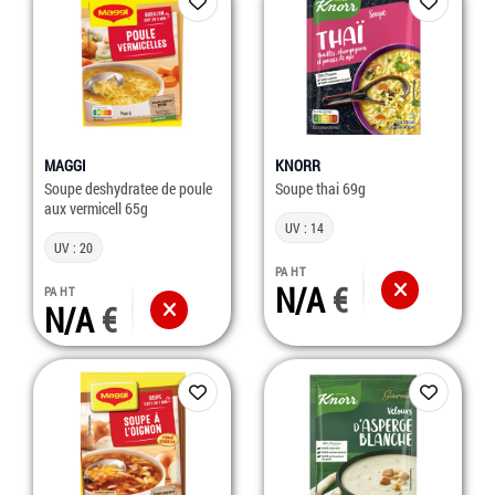
MAGGI
KNORR
Soupe deshydratee de poule
Soupe thai 69g
aux vermicell 65g
UV : 14
UV : 20
PA HT
N/A
PA HT
N/A