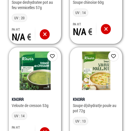
Soupe deshydratee pot au
Soupe chinoise 60g
feu vermicelles 57g
UV : 14
UV : 20
PA HT
N/A
PA HT
N/A
KNORR
KNORR
Veloute de cresson 53g
Soupe d{shydrat{e poule au
pot 72g
UV : 14
UV : 13
PA HT