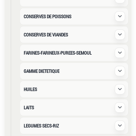
Déplier /
CONSERVES DE POISSONS
Déplier /
CONSERVES DE VIANDES
Déplier /
FARINES-FARINEUX-PUREES-SEMOUL
Déplier /
GAMME DIETETIQUE
Déplier /
HUILES
Déplier /
LAITS
Déplier /
LEGUMES SECS-RIZ
Déplier /