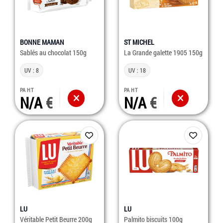
BONNE MAMAN
ST MICHEL
Sablés au chocolat 150g
La Grande galette 1905 150g
UV : 8
UV : 18
PA HT
PA HT
N/A
N/A
LU
LU
Véritable Petit Beurre 200g
Palmito biscuits 100g