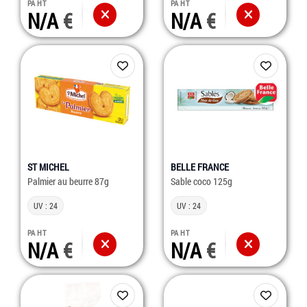
PA HT
PA HT
N/A
N/A
ST MICHEL
BELLE FRANCE
Palmier au beurre 87g
Sable coco 125g
UV : 24
UV : 24
PA HT
PA HT
N/A
N/A