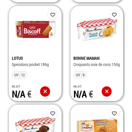
LOTUS
BONNE MAMAN
Speculoos pocket 186g
Croquants noix de coco 150g
UV : 12
UV : 8
PA HT
PA HT
N/A
N/A