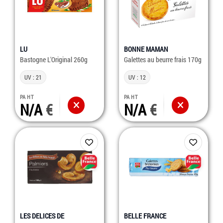
LU
BONNE MAMAN
Bastogne L'Original 260g
Galettes au beurre frais 170g
UV : 21
UV : 12
PA HT
PA HT
N/A
N/A
LES DELICES DE
BELLE FRANCE