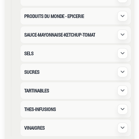
Déplier /
PRODUITS DU MONDE - EPICERIE
Déplier /
SAUCE-MAYONNAISE-KETCHUP-TOMAT
Déplier /
SELS
Déplier /
SUCRES
Déplier /
TARTINABLES
Déplier /
THES-INFUSIONS
Déplier /
VINAIGRES
Déplier /