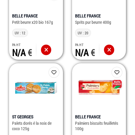
BELLE FRANCE
BELLE FRANCE
Petit beurre x20 bio 167g
Sprits pur beurre 400g
UV : 12
UV : 20
PA HT
PA HT
N/A
N/A
ST GEORGES
BELLE FRANCE
Palets dorés é la noix de
Palmiers biscuits feuilletés
coco 125g
100g