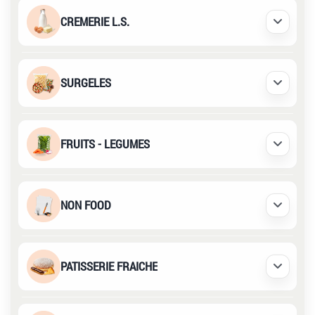
CREMERIE L.S.
Déplier /
SURGELES
Déplier /
FRUITS - LEGUMES
Déplier /
NON FOOD
Déplier /
PATISSERIE FRAICHE
Déplier /