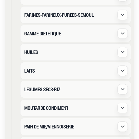
FARINES-FARINEUX-PUREES-SEMOUL
Déplier /
GAMME DIETETIQUE
Déplier /
HUILES
Déplier /
LAITS
Déplier /
LEGUMES SECS-RIZ
Déplier /
MOUTARDE CONDIMENT
Déplier /
PAIN DE MIE/VIENNOISERIE
Déplier /