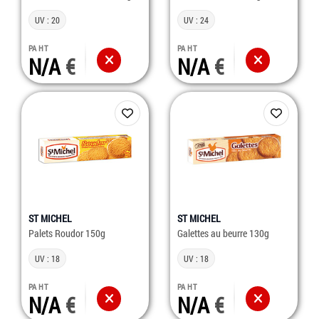
UV : 20
UV : 24
PA HT
PA HT
N/A
N/A
ST MICHEL
ST MICHEL
Palets Roudor 150g
Galettes au beurre 130g
UV : 18
UV : 18
PA HT
PA HT
N/A
N/A