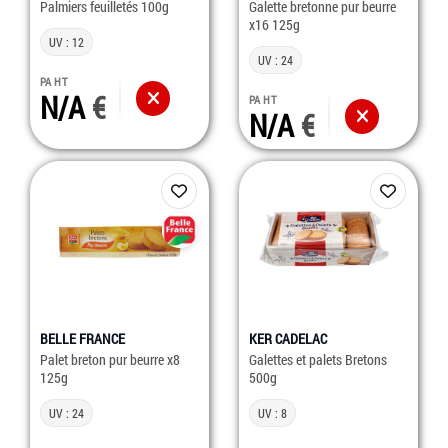
Palmiers feuilletés 100g
Galette bretonne pur beurre
x16 125g
UV : 12
UV : 24
PA HT
N/A
PA HT
N/A
BELLE FRANCE
KER CADELAC
Palet breton pur beurre x8
Galettes et palets Bretons
125g
500g
UV : 24
UV : 8