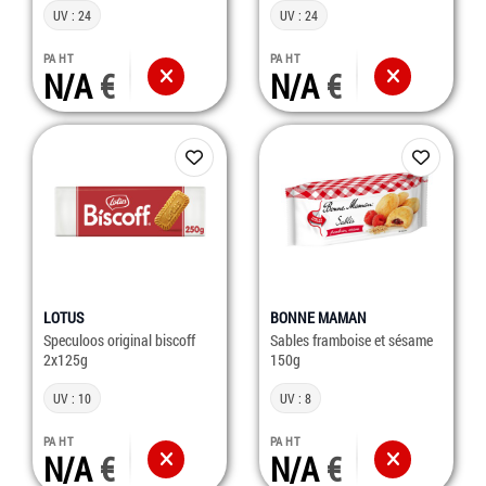
UV : 24
UV : 24
PA HT
PA HT
N/A
N/A
LOTUS
BONNE MAMAN
Speculoos original biscoff
Sables framboise et sésame
2x125g
150g
UV : 10
UV : 8
PA HT
PA HT
N/A
N/A