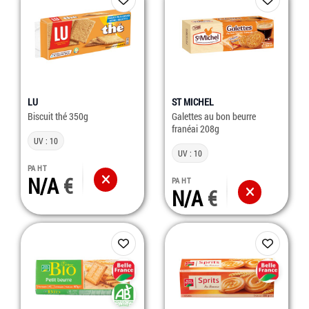
LU
ST MICHEL
Biscuit thé 350g
Galettes au bon beurre
franéai 208g
UV : 10
UV : 10
PA HT
N/A
PA HT
N/A