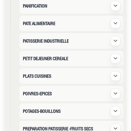
PANIFICATION
Déplier /
PATE ALIMENTAIRE
Déplier /
PATISSERIE INDUSTRIELLE
Déplier /
PETIT DEJEUNER CEREALE
Déplier /
PLATS CUISINES
Déplier /
POIVRES-EPICES
Déplier /
POTAGES-BOUILLONS
Déplier /
PREPARATION PATISSERIE -FRUITS SECS