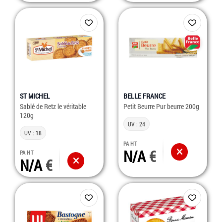
ST MICHEL
BELLE FRANCE
Sablé de Retz le véritable
Petit Beurre Pur beurre 200g
120g
UV : 24
UV : 18
PA HT
N/A
PA HT
N/A