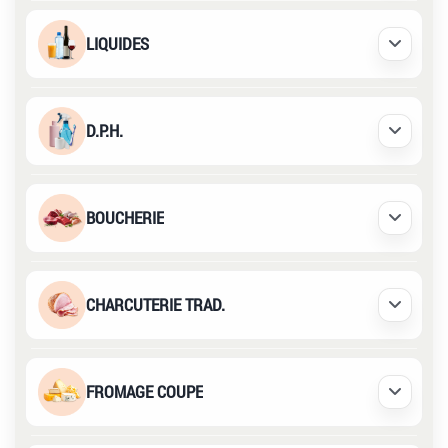
LIQUIDES
Déplier /
D.P.H.
Déplier /
BOUCHERIE
Déplier /
CHARCUTERIE TRAD.
Déplier /
FROMAGE COUPE
Déplier /