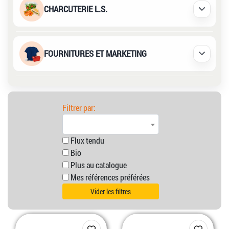
CHARCUTERIE L.S.
Déplier /
FOURNITURES ET MARKETING
Déplier /
Filtrer par:
Flux tendu
Bio
Plus au catalogue
Mes références préférées
Vider les filtres