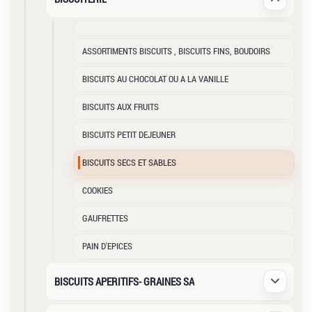
Déplier /
ASSORTIMENTS BISCUITS , BISCUITS FINS, BOUDOIRS
BISCUITS AU CHOCOLAT OU A LA VANILLE
BISCUITS AUX FRUITS
BISCUITS PETIT DEJEUNER
BISCUITS SECS ET SABLES
COOKIES
GAUFRETTES
PAIN D'EPICES
BISCUITS APERITIFS- GRAINES SA
Déplier /