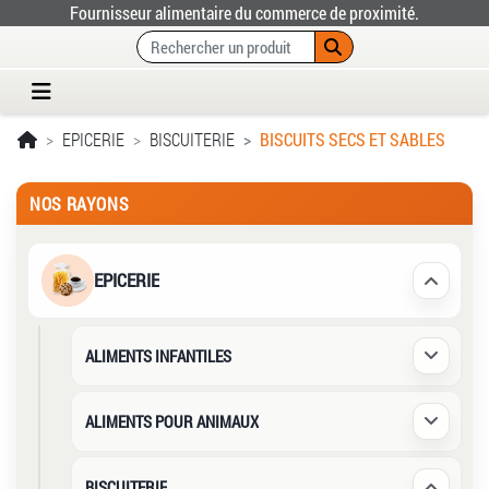
Fournisseur alimentaire du commerce de proximité.
EPICERIE
BISCUITERIE
BISCUITS SECS ET SABLES
NOS RAYONS
EPICERIE
Déplier /
ALIMENTS INFANTILES
Déplier /
ALIMENTS POUR ANIMAUX
Déplier /
BISCUITERIE