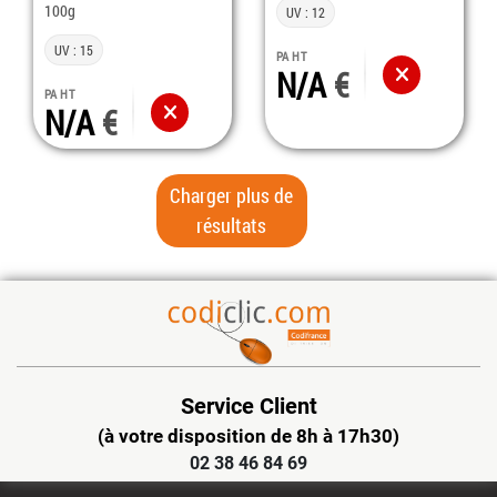
100g
UV : 12
UV : 15
PA HT
N/A
PA HT
N/A
Charger plus de
résultats
Service Client
(à votre disposition de 8h à 17h30)
02 38 46 84 69