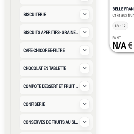
BELLE FRAN
BISCUITERIE
Cake aux fru
Déplier / Replier
UV : 12
BISCUITS APERITIFS- GRAINES SA
Déplier / Replier
PA HT
N/A
CAFE-CHICOREE-FILTRE
Déplier / Replier
CHOCOLAT EN TABLETTE
Déplier / Replier
COMPOTE DESSERT ET FRUIT AU SIROP
Déplier / Replier
CONFISERIE
Déplier / Replier
CONSERVES DE FRUITS AU SIROP
Déplier / Replier