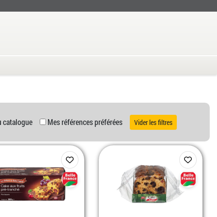
u catalogue
Mes références préférées
Vider les filtres