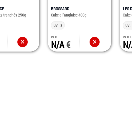
CE
BROSSARD
LES 
its tranchés 250g
Cake a l'anglaise 400g
Cake 
UV : 8
UV :
PA HT
PA HT
N/A
N