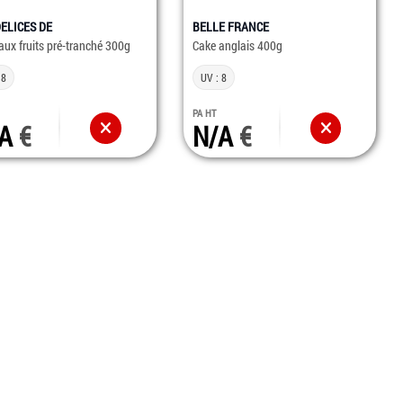
DELICES DE
BELLE FRANCE
aux fruits pré-tranché 300g
Cake anglais 400g
 8
UV : 8
PA HT
/A
N/A