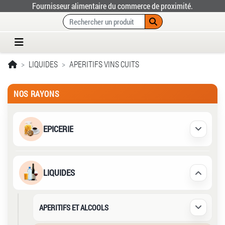
Fournisseur alimentaire du commerce de proximité.
LIQUIDES
APERITIFS VINS CUITS
NOS RAYONS
EPICERIE
Déplier /
LIQUIDES
Déplier /
APERITIFS ET ALCOOLS
Déplier /