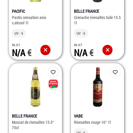
PACIFIC
BELLE FRANCE
Pastis sensation anis
Grenache rivesaltes tuile 15.5
s.alcool 1l
1l
UV : 6
UV : 6
PA HT
PA HT
N/A
N/A
BELLE FRANCE
VABE
Muscat de rivesaltes 15.5°
Rivesaltes rouge 16° 1l
75cl
UV : 6