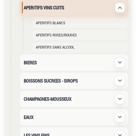
APERITIFS VINS CUITS
Déplier /
APERITIFS BLANCS
APERITIFS ROSES/ROUGES
APERITIFS SANS ALCOOL
BIERES
Déplier /
BOISSONS SUCREES - SIROPS
Déplier /
CHAMPAGNES-MOUSSEUX
Déplier /
EAUX
Déplier /
LES VINS FINS