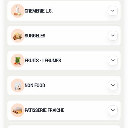
CREMERIE L.S.
Déplier /
SURGELES
Déplier /
FRUITS - LEGUMES
Déplier /
NON FOOD
Déplier /
PATISSERIE FRAICHE
Déplier /