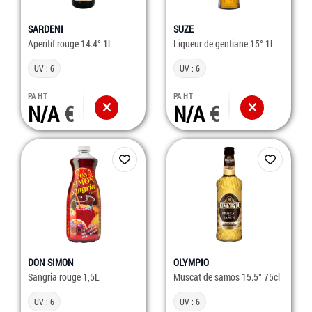
SARDENI
SUZE
Aperitif rouge 14.4° 1l
Liqueur de gentiane 15° 1l
UV : 6
UV : 6
PA HT
PA HT
N/A
N/A
DON SIMON
OLYMPIO
Sangria rouge 1,5L
Muscat de samos 15.5° 75cl
UV : 6
UV : 6