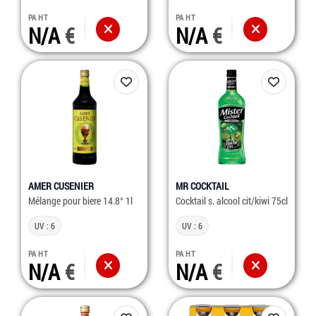
PA HT
PA HT
N/A
N/A
AMER CUSENIER
MR COCKTAIL
Mélange pour biere 14.8° 1l
Cocktail s. alcool cit/kiwi 75cl
UV : 6
UV : 6
PA HT
PA HT
N/A
N/A