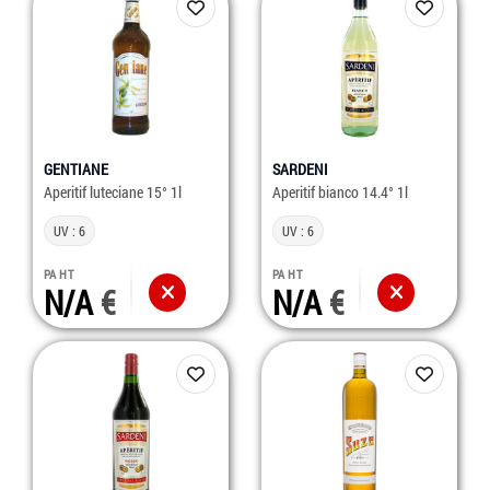
GENTIANE
SARDENI
Aperitif luteciane 15° 1l
Aperitif bianco 14.4° 1l
UV : 6
UV : 6
PA HT
PA HT
N/A
N/A