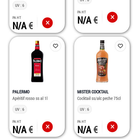
UV : 6
PA HT
N/A
PA HT
N/A
PALERMO
MISTER COCKTAIL
Apéritif rosso ss al 1l
Cocktail ss/alc peche 75cl
UV : 6
UV : 6
PA HT
PA HT
N/A
N/A