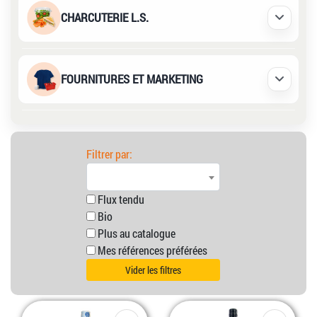
CHARCUTERIE L.S.
Déplier /
FOURNITURES ET MARKETING
Déplier /
Filtrer par:
Flux tendu
Bio
Plus au catalogue
Mes références préférées
Vider les filtres