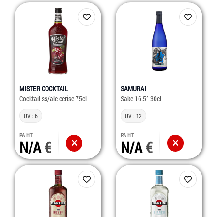
MISTER COCKTAIL
SAMURAI
Cocktail ss/alc cerise 75cl
Sake 16.5° 30cl
UV : 6
UV : 12
PA HT
PA HT
N/A
N/A