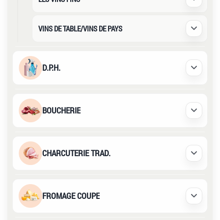
Déplier /
VINS DE TABLE/VINS DE PAYS
Déplier /
D.P.H.
Déplier /
BOUCHERIE
Déplier /
CHARCUTERIE TRAD.
Déplier /
FROMAGE COUPE
Déplier /