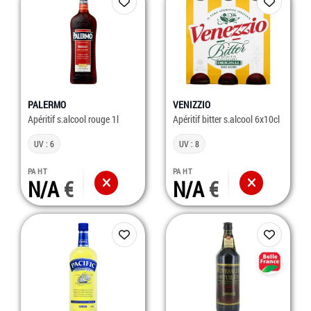
PALERMO
VENIZZIO
Apéritif s.alcool rouge 1l
Apéritif bitter s.alcool 6x10cl
UV : 6
UV : 8
PA HT
PA HT
N/A
N/A