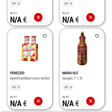
UV : 6
UV : 6
PA HT
PA HT
N/A
N/A
VENEZZIO
MARIA OLE
Aperitif petillant rosso 4x20cl
Sangria 7° 1.5l
UV : 6
UV : 6
PA HT
PA HT
N/A
N/A