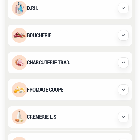
D.P.H.
Déplier /
BOUCHERIE
Déplier /
CHARCUTERIE TRAD.
Déplier /
FROMAGE COUPE
Déplier /
CREMERIE L.S.
Déplier /