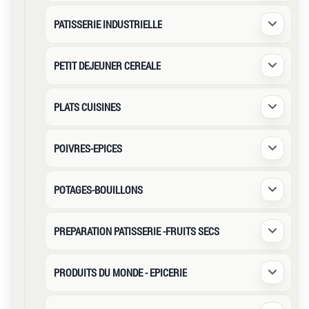
PATISSERIE INDUSTRIELLE
Déplier /
PETIT DEJEUNER CEREALE
Déplier /
PLATS CUISINES
Déplier /
POIVRES-EPICES
Déplier /
POTAGES-BOUILLONS
Déplier /
PREPARATION PATISSERIE -FRUITS SECS
Déplier /
PRODUITS DU MONDE - EPICERIE
Déplier /