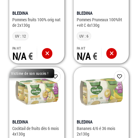
BLEDINA
BLEDINA
Pommes fruits 100% orig nat
Pommes Pruneaux 100%frt
de 2x130g
+vit C 4x130g
UV : 12
UV : 6
PA HT
PA HT
N/A
N/A
Victime de son succès !
BLEDINA
BLEDINA
Cocktail de fruits dès 6 mois
Bananes 4/6 é 36 mois
4x130g
2x130g