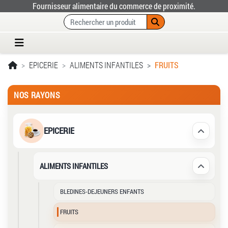
Fournisseur alimentaire du commerce de proximité.
EPICERIE
ALIMENTS INFANTILES
FRUITS
NOS RAYONS
EPICERIE
Déplier /
ALIMENTS INFANTILES
Déplier /
BLEDINES-DEJEUNERS ENFANTS
FRUITS