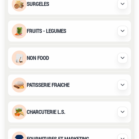
SURGELES
Déplier /
FRUITS - LEGUMES
Déplier /
NON FOOD
Déplier /
PATISSERIE FRAICHE
Déplier /
CHARCUTERIE L.S.
Déplier /
FOURNITURES ET MARKETING