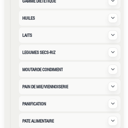
GAMME DIETETIQUE
Déplier /
HUILES
Déplier /
LAITS
Déplier /
LEGUMES SECS-RIZ
Déplier /
MOUTARDE CONDIMENT
Déplier /
PAIN DE MIE/VIENNOISERIE
Déplier /
PANIFICATION
Déplier /
PATE ALIMENTAIRE
Déplier /