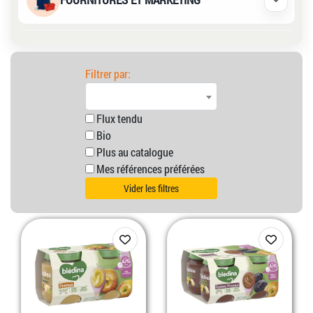
Déplier /
Filtrer par:
Flux tendu
Bio
Plus au catalogue
Mes références préférées
Vider les filtres