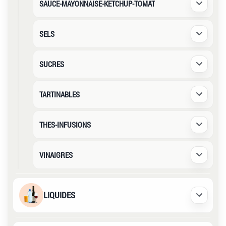
SAUCE-MAYONNAISE-KETCHUP-TOMAT
Déplier /
SELS
Déplier /
SUCRES
Déplier /
TARTINABLES
Déplier /
THES-INFUSIONS
Déplier /
VINAIGRES
Déplier /
LIQUIDES
Déplier /