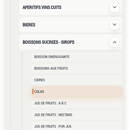
APERITIFS VINS CUITS
Déplier /
BIERES
Déplier /
BOISSONS SUCREES - SIROPS
Déplier /
BOISSON ENERGISANTE
BOISSONS AUX FRUITS
CIDRES
COLAS
JUS DE FRUITS : A B C
JUS DE FRUITS : NECTARS
JUS DE FRUITS : PUR JUS