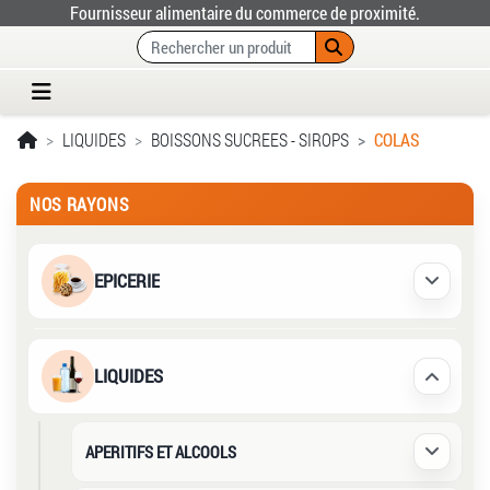
Fournisseur alimentaire du commerce de proximité.
LIQUIDES
BOISSONS SUCREES - SIROPS
COLAS
NOS RAYONS
EPICERIE
Déplier /
LIQUIDES
Déplier /
APERITIFS ET ALCOOLS
Déplier /