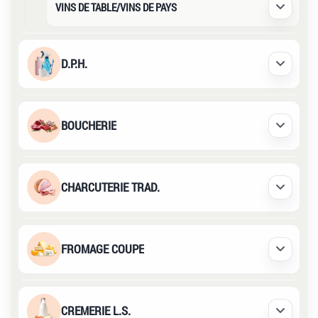
VINS DE TABLE/VINS DE PAYS
Déplier /
D.P.H.
Déplier /
BOUCHERIE
Déplier /
CHARCUTERIE TRAD.
Déplier /
FROMAGE COUPE
Déplier /
CREMERIE L.S.