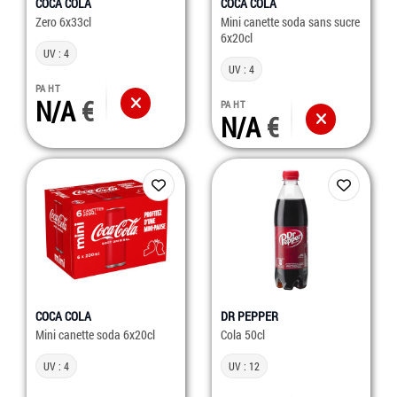
COCA COLA
COCA COLA
Zero 6x33cl
Mini canette soda sans sucre
6x20cl
UV : 4
UV : 4
PA HT
N/A
PA HT
N/A
COCA COLA
DR PEPPER
Mini canette soda 6x20cl
Cola 50cl
UV : 4
UV : 12