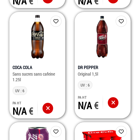
N/A
N/A
COCA COLA
DR PEPPER
Sans sucres sans cafeine
Original 1,5l
1.25l
UV : 6
UV : 6
PA HT
N/A
PA HT
N/A