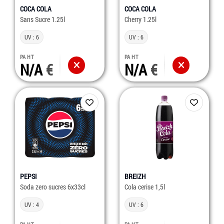
COCA COLA
COCA COLA
Sans Sucre 1.25l
Cherry 1.25l
UV : 6
UV : 6
PA HT
PA HT
N/A
N/A
PEPSI
BREIZH
Soda zero sucres 6x33cl
Cola cerise 1,5l
UV : 4
UV : 6