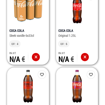
COCA COLA
COCA COLA
Sleek vanille 6x33cl
Original 1.25L
UV : 4
UV : 6
PA HT
PA HT
N/A
N/A