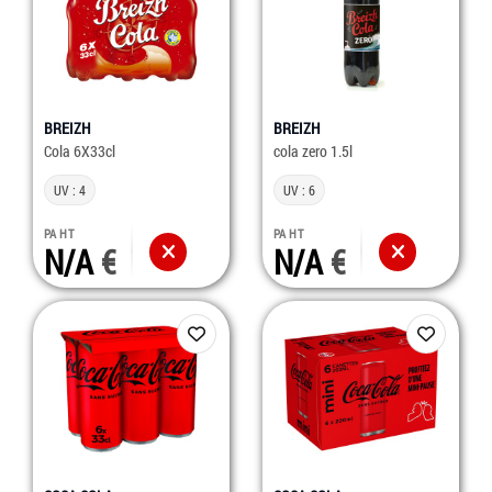
BREIZH
BREIZH
Cola 6X33cl
cola zero 1.5l
UV : 4
UV : 6
PA HT
PA HT
N/A
N/A