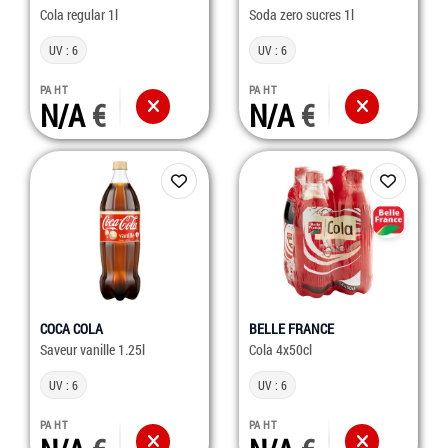
Cola regular 1l
Soda zero sucres 1l
UV : 6
UV : 6
PA HT
PA HT
N/A
N/A
COCA COLA
BELLE FRANCE
Saveur vanille 1.25l
Cola 4x50cl
UV : 6
UV : 6
PA HT
PA HT