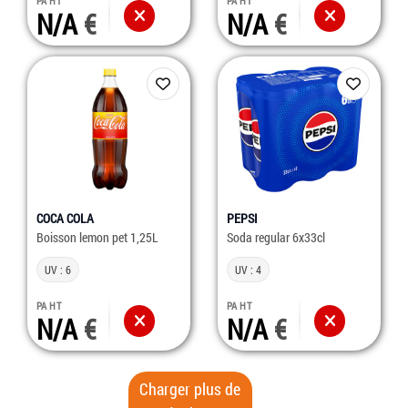
PA HT
PA HT
N/A
N/A
COCA COLA
PEPSI
Boisson lemon pet 1,25L
Soda regular 6x33cl
UV : 6
UV : 4
PA HT
PA HT
N/A
N/A
Charger plus de