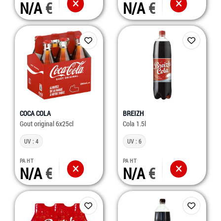
N/A
N/A
COCA COLA
BREIZH
Gout original 6x25cl
Cola 1.5l
UV : 4
UV : 6
PA HT
PA HT
N/A
N/A