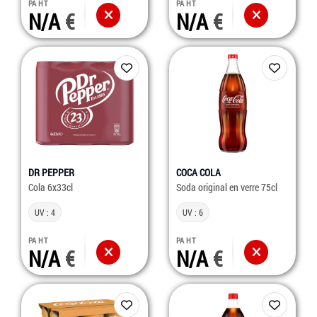
PA HT
PA HT
N/A
N/A
DR PEPPER
COCA COLA
Cola 6x33cl
Soda original en verre 75cl
UV : 4
UV : 6
PA HT
PA HT
N/A
N/A