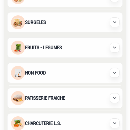
Déplier /
SURGELES
Déplier /
FRUITS - LEGUMES
Déplier /
NON FOOD
Déplier /
PATISSERIE FRAICHE
Déplier /
CHARCUTERIE L.S.
Déplier /