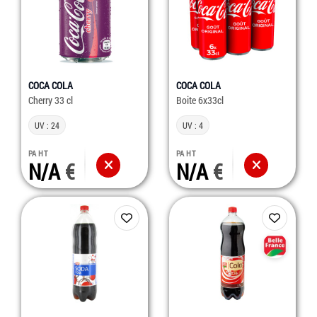
COCA COLA
COCA COLA
Cherry 33 cl
Boite 6x33cl
UV : 24
UV : 4
PA HT
PA HT
N/A
N/A