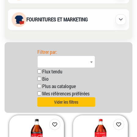
FOURNITURES ET MARKETING
Déplier /
Filtrer par:
Flux tendu
Bio
Plus au catalogue
Mes références préférées
Vider les filtres