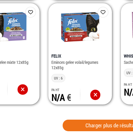
FELIX
WHIS
elee mixte 12x85g
Eminces gelee volail/legumes
Sache
12x85g
UV :
UV : 6
PA HT
N
PA HT
N/A
Charger plus de résult