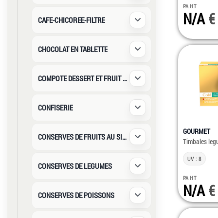
PA HT
N/A
CAFE-CHICOREE-FILTRE
Déplier / Replier
CHOCOLAT EN TABLETTE
Déplier / Replier
COMPOTE DESSERT ET FRUIT AU SIROP
Déplier / Replier
CONFISERIE
Déplier / Replier
GOURMET
CONSERVES DE FRUITS AU SIROP
Déplier / Replier
Timbales leg
UV : 8
CONSERVES DE LEGUMES
Déplier / Replier
PA HT
N/A
CONSERVES DE POISSONS
Déplier / Replier