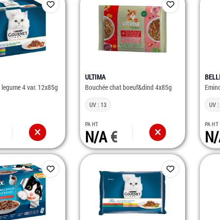
ULTIMA
BELL
le legume 4 var. 12x85g
Bouchée chat boeuf&dind 4x85g
Eminc
UV : 13
UV :
PA HT
PA HT
N/A
N