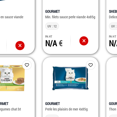
GOURMET
SHE
s en sauce viande
Min. filets sauce perle viande 4x85g
Delic
UV : 12
UV :
PA HT
PA HT
N/A
N
URMET
GOURMET
GOU
legumes chat bt
Perle les plaisirs de mer 4x85g
Thon 