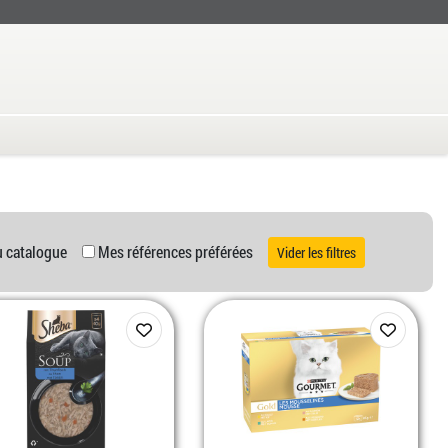
u catalogue
Mes références préférées
Vider les filtres