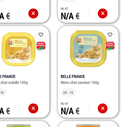
PA HT
/A
N/A
E FRANCE
BELLE FRANCE
chat volaille 100g
Menu chat saumon 100g
 16
UV : 16
PA HT
/A
N/A