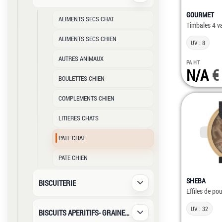
GOURMET
ALIMENTS SECS CHAT
Timbales 4 va
ALIMENTS SECS CHIEN
UV : 8
AUTRES ANIMAUX
PA HT
N/A
BOULETTES CHIEN
COMPLEMENTS CHIEN
LITIERES CHATS
PATE CHAT
PATE CHIEN
SHEBA
BISCUITERIE
Déplier / Replier
Effiles de po
UV : 32
BISCUITS APERITIFS- GRAINES SA
Déplier / Replier