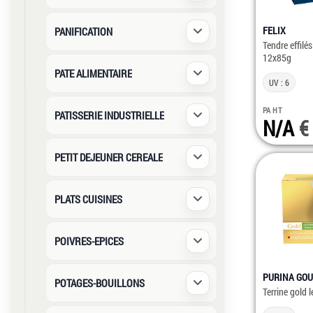
FELIX
PANIFICATION
Déplier / Replier
Tendre effilé
12x85g
PATE ALIMENTAIRE
Déplier / Replier
UV : 6
PA HT
PATISSERIE INDUSTRIELLE
N/A
Déplier / Replier
PETIT DEJEUNER CEREALE
Déplier / Replier
PLATS CUISINES
Déplier / Replier
POIVRES-EPICES
Déplier / Replier
PURINA GO
POTAGES-BOUILLONS
Déplier / Replier
Terrine gold 