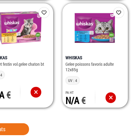
KAS
WHISKAS
t festin vol.gelee chaton bt
Gelee poissons favoris adulte
12x85g
 4
UV : 4
/A
PA HT
N/A
ats