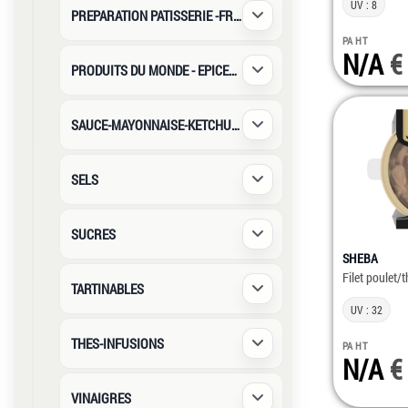
UV : 8
PREPARATION PATISSERIE -FRUITS SECS
Déplier / Replier
PA HT
N/A
PRODUITS DU MONDE - EPICERIE
Déplier / Replier
SAUCE-MAYONNAISE-KETCHUP-TOMAT
Déplier / Replier
SELS
Déplier / Replier
SUCRES
Déplier / Replier
SHEBA
Filet poulet/
TARTINABLES
Déplier / Replier
UV : 32
THES-INFUSIONS
PA HT
Déplier / Replier
N/A
VINAIGRES
Déplier / Replier