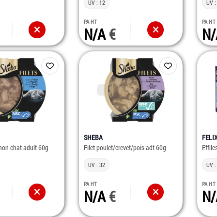
UV : 12
UV :
PA HT
PA HT
N/A
N
SHEBA
FELI
thon chat adult 60g
Filet poulet/crevet/pois adt 60g
Effil
UV : 32
UV :
PA HT
PA HT
N/A
N