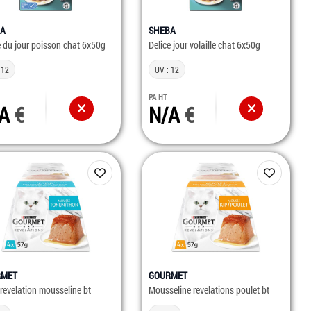
BA
SHEBA
e du jour poisson chat 6x50g
Delice jour volaille chat 6x50g
 12
UV : 12
PA HT
/A
N/A
RMET
GOURMET
revelation mousseline bt
Mousseline revelations poulet bt