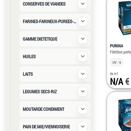
CONSERVES DE VIANDES
Déplier / Replier
FARINES-FARINEUX-PUREES-SEMOUL
Déplier / Replier
GAMME DIETETIQUE
Déplier / Replier
PURINA
Filettine per
HUILES
Déplier / Replier
UV : 6
LAITS
PA HT
Déplier / Replier
N/A
LEGUMES SECS-RIZ
Déplier / Replier
MOUTARDE CONDIMENT
Déplier / Replier
PAIN DE MIE/VIENNOISERIE
Déplier / Replier