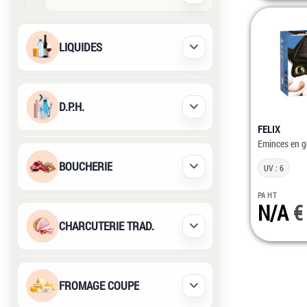
LIQUIDES
Déplier / Replier
D.P.H.
Déplier / Replier
FELIX
Eminces en g
BOUCHERIE
UV : 6
Déplier / Replier
PA HT
N/A
CHARCUTERIE TRAD.
Déplier / Replier
FROMAGE COUPE
Déplier / Replier