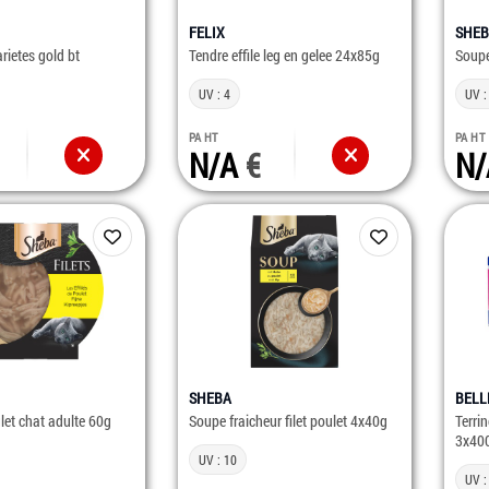
FELIX
SHE
rietes gold bt
Tendre effile leg en gelee 24x85g
Soupe
UV : 4
UV :
PA HT
PA HT
N/A
N
SHEBA
BELL
ulet chat adulte 60g
Soupe fraicheur filet poulet 4x40g
Terri
3x40
UV : 10
UV :