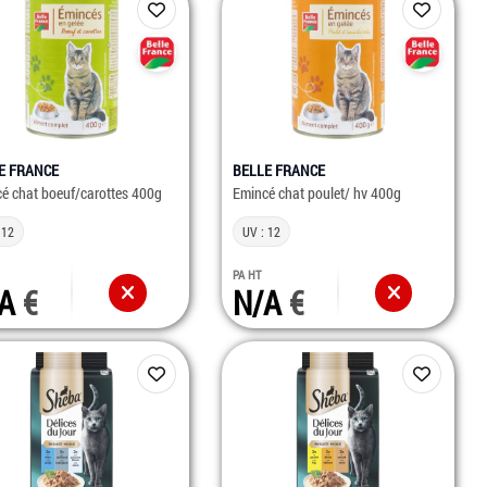
E FRANCE
BELLE FRANCE
é chat boeuf/carottes 400g
Emincé chat poulet/ hv 400g
 12
UV : 12
PA HT
/A
N/A