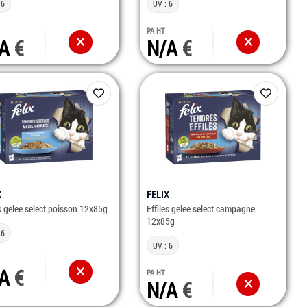
 6
UV : 6
PA HT
/A
N/A
X
FELIX
es gelee select.poisson 12x85g
Effiles gelee select campagne
12x85g
 6
UV : 6
/A
PA HT
N/A