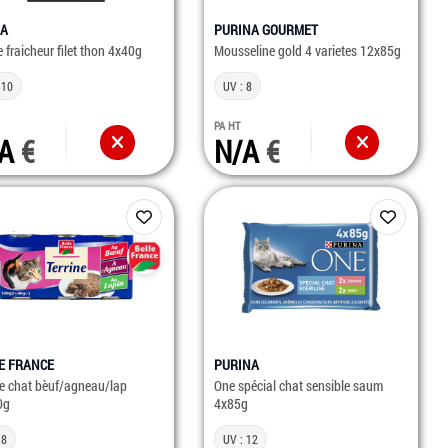
BA
PURINA GOURMET
 fraicheur filet thon 4x40g
Mousseline gold 4 varietes 12x85g
 10
UV : 8
PA HT
/A
N/A
E FRANCE
PURINA
ne chat bèuf/agneau/lap
One spécial chat sensible saum
0g
4x85g
 8
UV : 12