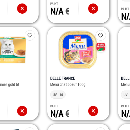
PA HT
N/A
PA HT
N
BELLE FRANCE
BELL
umes gold bt
Menu chat boeuf 100g
Menu 
UV : 16
UV :
PA HT
PA HT
N/A
N