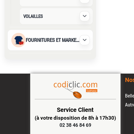
Déplier / Replier
VOLAILLES
Déplier / Replier
FOURNITURES ET MARKETING
Déplier / Replier
No
Bell
Autr
Service Client
(à votre disposition de 8h à 17h30)
02 38 46 84 69