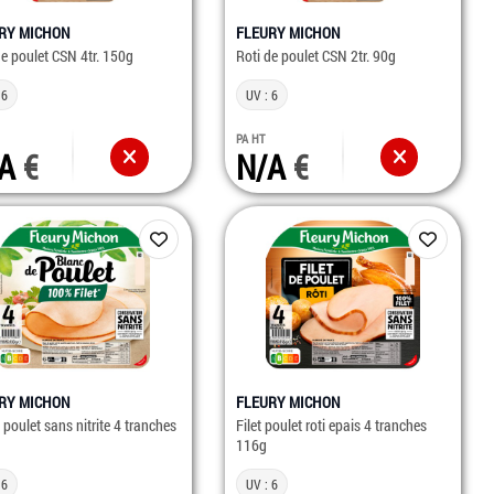
RY MICHON
FLEURY MICHON
de poulet CSN 4tr. 150g
Roti de poulet CSN 2tr. 90g
 6
UV : 6
PA HT
/A
N/A
RY MICHON
FLEURY MICHON
 poulet sans nitrite 4 tranches
Filet poulet roti epais 4 tranches
116g
 6
UV : 6