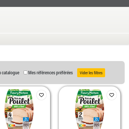
u catalogue
Mes références préférées
Vider les filtres