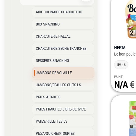
AIDE CULINAIRE CHARCUTERIE
BOX SNACKING
CHARCUTERIE HALLAL
HERTA
CHARCUTERIE SECHE TRANCHEE
Le bon poule
DESSERTS SNACKING
UV : 6
JAMBONS DE VOLAILLE
PA HT
N/A
JAMBONS/EPAULES CUITS LS
PATES A TARTES
PATES FRAICHES LIBRE-SERVICE
PATES/RILLETTES LS
PIZZA/QUICHES/TOURTES