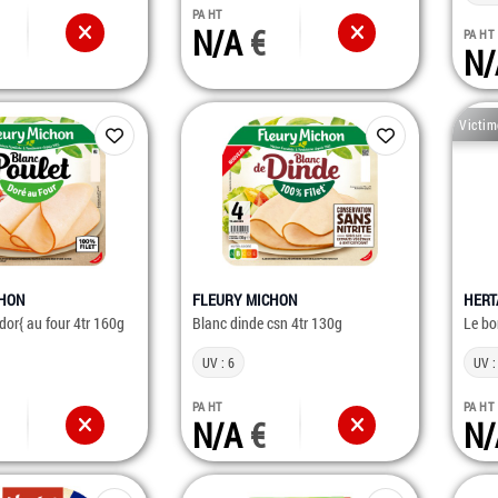
PA HT
N/A
PA HT
N
Victim
CHON
FLEURY MICHON
HERT
dor{ au four 4tr 160g
Blanc dinde csn 4tr 130g
Le bo
UV : 6
UV :
PA HT
PA HT
N/A
N