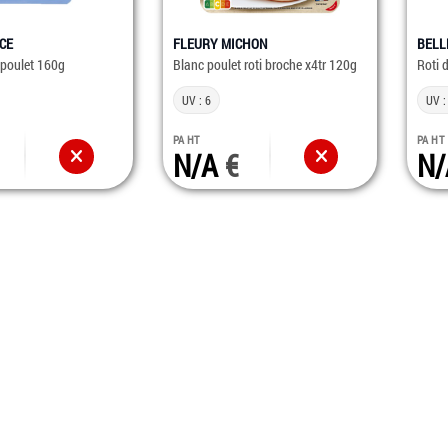
CE
FLEURY MICHON
BELL
 poulet 160g
Blanc poulet roti broche x4tr 120g
Roti 
UV : 6
UV :
PA HT
PA HT
N/A
N