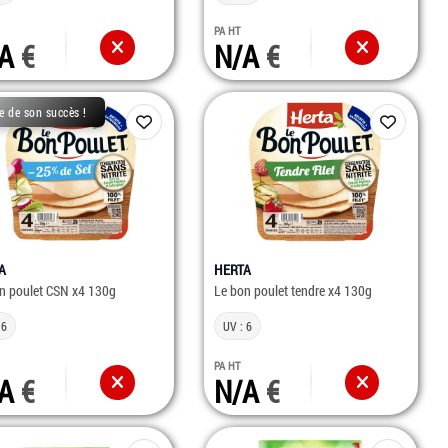
PA HT
/A
N/A
e de son succès !
A
HERTA
n poulet CSN x4 130g
Le bon poulet tendre x4 130g
 6
UV : 6
PA HT
/A
N/A