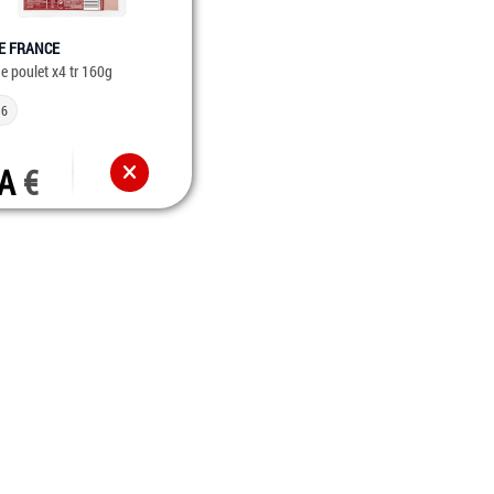
E FRANCE
de poulet x4 tr 160g
 6
/A