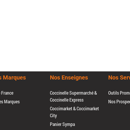
s Marques
Nos Enseignes
Nos Ser
e France
Coccinelle Supermarché &
Outils Prom
Coccinelle Express
es Marques
Nos Prospe
Coccimarket & Coccimarket
City
Panier Sympa