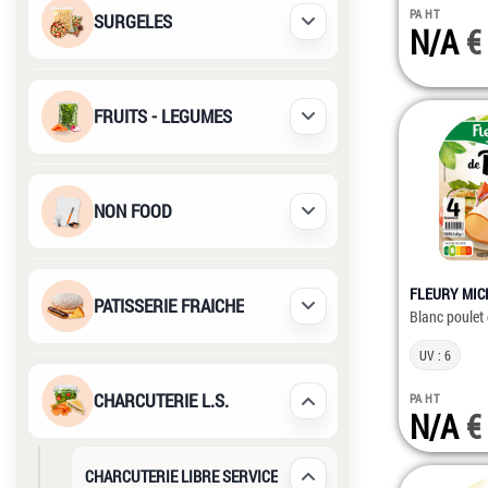
PA HT
SURGELES
N/A
Déplier / Replier
FRUITS - LEGUMES
Déplier / Replier
NON FOOD
Déplier / Replier
FLEURY MI
PATISSERIE FRAICHE
Déplier / Replier
Blanc poulet 
UV : 6
CHARCUTERIE L.S.
PA HT
Déplier / Replier
N/A
CHARCUTERIE LIBRE SERVICE
Déplier / Replier