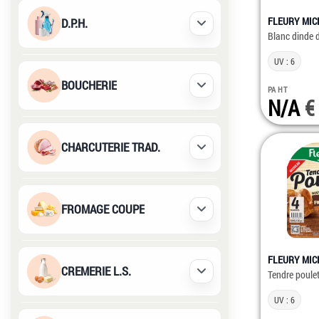
FLEURY MI
D.P.H.
Déplier / Replier
Blanc dinde 
UV : 6
BOUCHERIE
PA HT
Déplier / Replier
N/A
CHARCUTERIE TRAD.
Déplier / Replier
FROMAGE COUPE
Déplier / Replier
FLEURY MI
CREMERIE L.S.
Tendre poule
Déplier / Replier
UV : 6