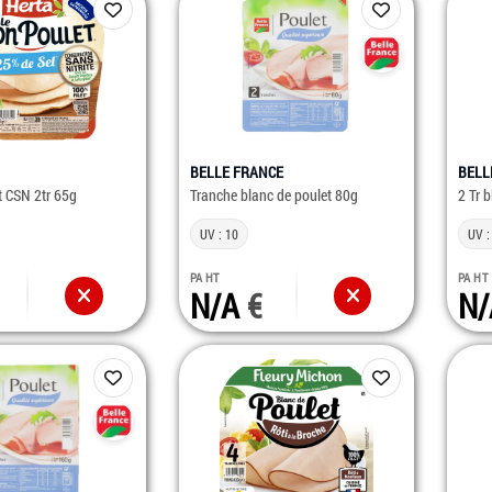
BELLE FRANCE
BELL
t CSN 2tr 65g
Tranche blanc de poulet 80g
2 Tr 
UV : 10
UV :
PA HT
PA HT
N/A
N