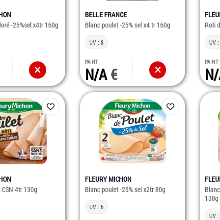
CHON
BELLE FRANCE
FLEU
doré -25%sel x4tr 160g
Blanc poulet -25% sel x4 tr 160g
Roti 
UV : 8
UV :
PA HT
PA HT
N/A
N
CHON
FLEURY MICHON
FLEU
t CSN 4tr 130g
Blanc poulet -25% sel x2tr 80g
Blanc
130g
UV : 6
UV :