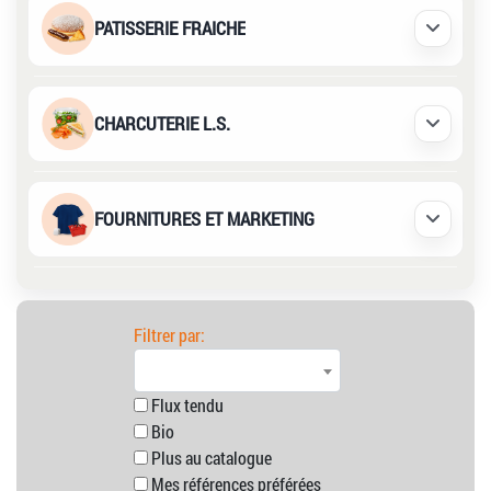
PATISSERIE FRAICHE
Déplier /
CHARCUTERIE L.S.
Déplier /
FOURNITURES ET MARKETING
Déplier /
Filtrer par:
Flux tendu
Bio
Plus au catalogue
Mes références préférées