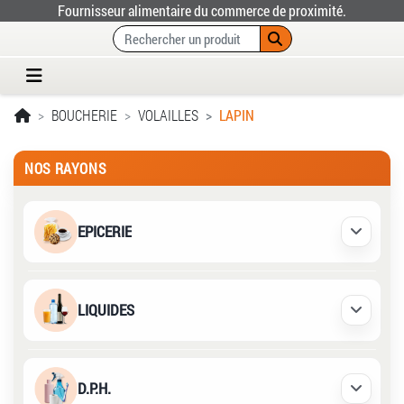
Fournisseur alimentaire du commerce de proximité.
BOUCHERIE
VOLAILLES
LAPIN
NOS RAYONS
EPICERIE
Déplier /
LIQUIDES
Déplier /
D.P.H.
Déplier /