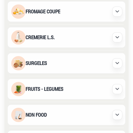
FROMAGE COUPE
Déplier /
CREMERIE L.S.
Déplier /
SURGELES
Déplier /
FRUITS - LEGUMES
Déplier /
NON FOOD
Déplier /