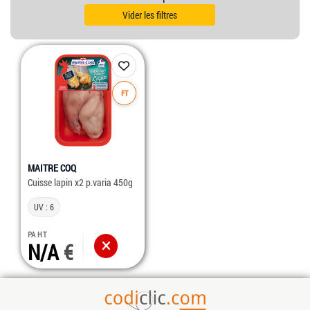
Vider les filtres
FT
MAITRE COQ
Cuisse lapin x2 p.varia 450g
UV : 6
PA HT
N/A