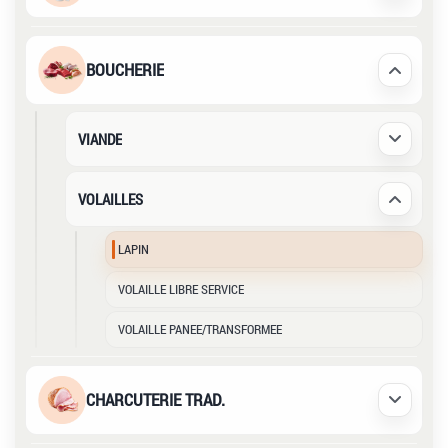
BOUCHERIE
Déplier /
VIANDE
Déplier /
VOLAILLES
Déplier /
LAPIN
VOLAILLE LIBRE SERVICE
VOLAILLE PANEE/TRANSFORMEE
CHARCUTERIE TRAD.
Déplier /