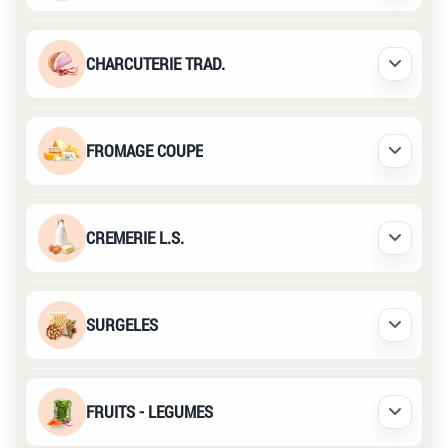
CHARCUTERIE TRAD.
Déplier /
FROMAGE COUPE
Déplier /
CREMERIE L.S.
Déplier /
SURGELES
Déplier /
FRUITS - LEGUMES
Déplier /