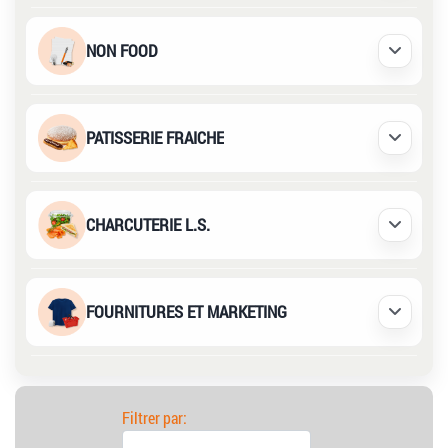
NON FOOD
Déplier /
PATISSERIE FRAICHE
Déplier /
CHARCUTERIE L.S.
Déplier /
FOURNITURES ET MARKETING
Déplier /
Filtrer par: