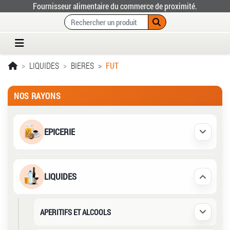
Fournisseur alimentaire du commerce de proximité.
LIQUIDES
BIERES
FUT
NOS RAYONS
EPICERIE
Déplier /
LIQUIDES
Déplier /
APERITIFS ET ALCOOLS
Déplier /