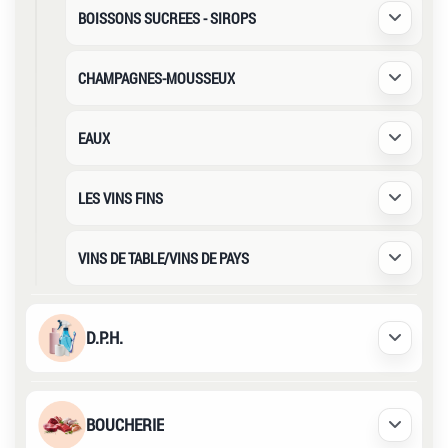
BOISSONS SUCREES - SIROPS
Déplier /
CHAMPAGNES-MOUSSEUX
Déplier /
EAUX
Déplier /
LES VINS FINS
Déplier /
VINS DE TABLE/VINS DE PAYS
Déplier /
D.P.H.
Déplier /
BOUCHERIE
Déplier /