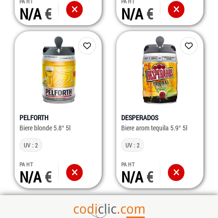
PA HT
PA HT
N/A
N/A
PELFORTH
DESPERADOS
Biere blonde 5.8° 5l
Biere arom tequila 5.9° 5l
UV : 2
UV : 2
PA HT
PA HT
N/A
N/A