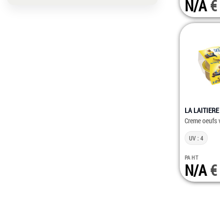
N/A
LA LAITIERE
Creme oeufs 
UV : 4
PA HT
N/A