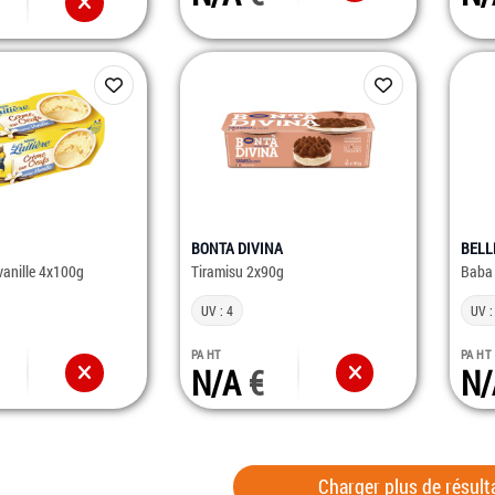
BONTA DIVINA
BELL
vanille 4x100g
Tiramisu 2x90g
Baba 
UV : 4
UV :
PA HT
PA HT
N/A
N
Charger plus de résult