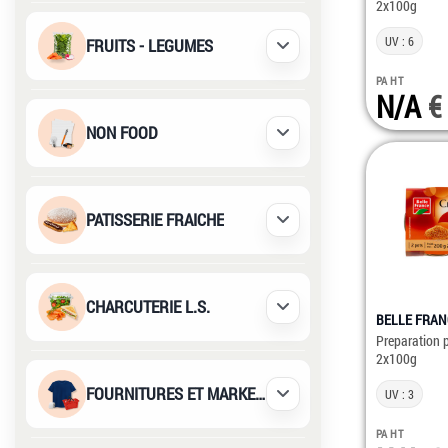
2x100g
UV : 6
FRUITS - LEGUMES
Déplier / Replier
PA HT
N/A
NON FOOD
Déplier / Replier
PATISSERIE FRAICHE
Déplier / Replier
CHARCUTERIE L.S.
Déplier / Replier
BELLE FRAN
Preparation 
2x100g
FOURNITURES ET MARKETING
UV : 3
Déplier / Replier
PA HT