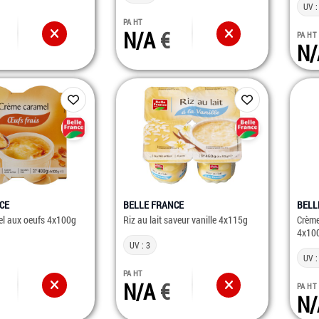
UV :
PA HT
N/A
PA HT
N
CE
BELLE FRANCE
BELL
l aux oeufs 4x100g
Riz au lait saveur vanille 4x115g
Crème
4x10
UV : 3
UV :
PA HT
N/A
PA HT
N