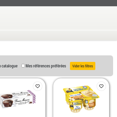
u catalogue
Mes références préférées
Vider les filtres