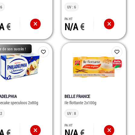
 6
UV : 6
PA HT
/A
N/A
e de son succès !
ADELPHIA
BELLE FRANCE
ecake speculoos 2x80g
Ile flottante 2x100g
 2
UV : 8
PA HT
/A
N/A