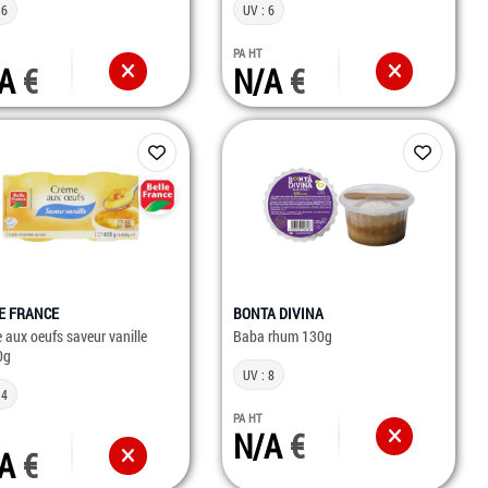
 6
UV : 6
PA HT
/A
N/A
E FRANCE
BONTA DIVINA
 aux oeufs saveur vanille
Baba rhum 130g
0g
UV : 8
 4
PA HT
N/A
/A