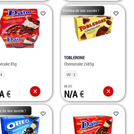
Victime de son succès !
TOBLERONE
secake 85g
Cheesecake 2x85g
 4
UV : 2
PA HT
/A
N/A
e de son succès !