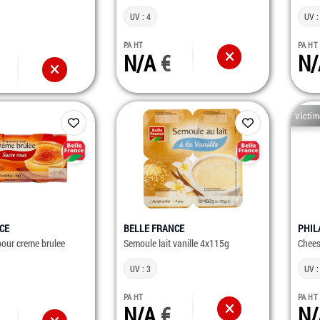
UV : 4
UV :
PA HT
PA HT
N/A
N
Victim
CE
BELLE FRANCE
PHIL
pour creme brulee
Semoule lait vanille 4x115g
Chees
UV : 3
UV :
PA HT
PA HT
N/A
N