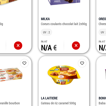
MILKA
OREO
90g
Coeurs coulants chocolat lait 2x90g
Chee
UV : 2
UV :
PA HT
PA HT
N/A
N
LA LAITIERE
BON
 vanille bourbon
Gateau de riz caramel 500g
Baba