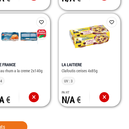
E FRANCE
LA LAITIERE
au rhum a la creme 2x140g
Clafoutis cerises 4x85g
 4
UV : 3
PA HT
/A
N/A
ats