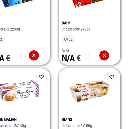
DAIM
secake 2x80g
Cheesecake 2x85g
 2
UV : 2
PA HT
/A
N/A
NE MAMAN
RIANS
 au rhum 2x140g
Ile flottante 2x100g