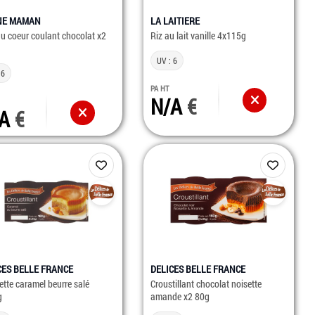
NE MAMAN
LA LAITIERE
u coeur coulant chocolat x2
Riz au lait vanille 4x115g
UV : 6
 6
PA HT
N/A
/A
CES BELLE FRANCE
DELICES BELLE FRANCE
lette caramel beurre salé
Croustillant chocolat noisette
g
amande x2 80g