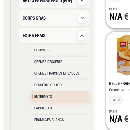
ARTICLES HORS FROID (BOF)
Déplier / Replier
PA HT
N/A
CORPS GRAS
Déplier / Replier
EXTRA FRAIS
Déplier / Replier
COMPOTES
CREMES DESSERTS
CREMES FRAICHES ET SAUCES
BELLE FRAN
DESSERTS GELIFIES
Crème carame
ENTREMETS
UV : 6
FAISSELLES
PA HT
N/A
FROMAGES BLANCS