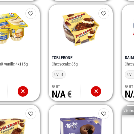
TOBLERONE
DAIM
it vanille 4x115g
Cheesecake 85g
Chee
UV : 4
UV :
PA HT
PA HT
N/A
N
Victim