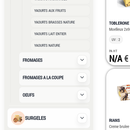
YAOURTS AUX FRUITS
YAOURTS BRASSES NATURE
TOBLERONE
Moelleux 2x
YAOURTS LAIT ENTIER
UV : 2
YAOURTS NATURE
PA HT
N/A
FROMAGES
Déplier / Replier
FROMAGES A LA COUPE
Déplier / Replier
OEUFS
Déplier / Replier
SURGELES
RIANS
Déplier / Replier
Creme brulee