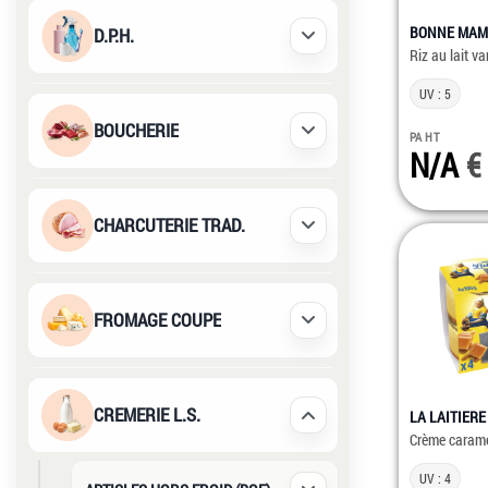
BONNE MA
D.P.H.
Déplier / Replier
Riz au lait v
UV : 5
BOUCHERIE
PA HT
Déplier / Replier
N/A
CHARCUTERIE TRAD.
Déplier / Replier
FROMAGE COUPE
Déplier / Replier
CREMERIE L.S.
LA LAITIERE
Déplier / Replier
Crème caram
UV : 4