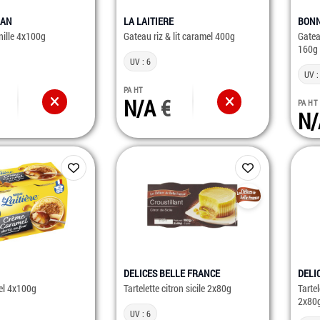
MAN
LA LAITIERE
BON
anille 4x100g
Gateau riz & lit caramel 400g
Gatea
160g
UV : 6
UV :
PA HT
N/A
PA HT
N
DELICES BELLE FRANCE
DELI
el 4x100g
Tartelette citron sicile 2x80g
Tarte
2x80
UV : 6