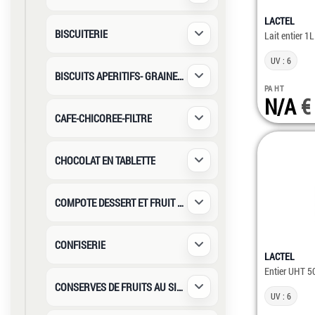
LACTEL
BISCUITERIE
Lait entier 1L
Déplier / Replier
UV : 6
BISCUITS APERITIFS- GRAINES SA
Déplier / Replier
PA HT
N/A
CAFE-CHICOREE-FILTRE
Déplier / Replier
CHOCOLAT EN TABLETTE
Déplier / Replier
COMPOTE DESSERT ET FRUIT AU SIROP
Déplier / Replier
CONFISERIE
Déplier / Replier
LACTEL
Entier UHT 5
CONSERVES DE FRUITS AU SIROP
Déplier / Replier
UV : 6