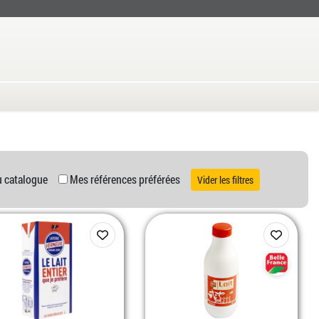
u catalogue
Mes références préférées
Vider les filtres