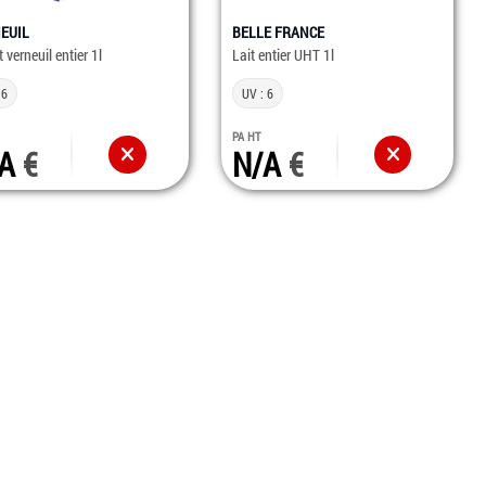
EUIL
BELLE FRANCE
t verneuil entier 1l
Lait entier UHT 1l
 6
UV : 6
PA HT
/A
N/A