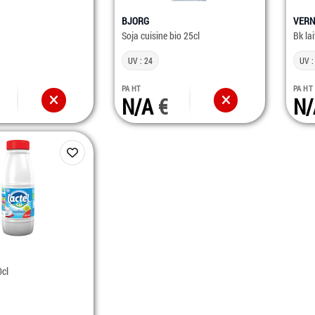
BJORG
VERN
Soja cuisine bio 25cl
Bk lai
UV : 24
UV :
PA HT
PA HT
N/A
N
0cl