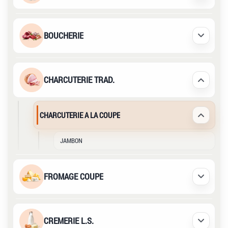
BOUCHERIE
Déplier /
CHARCUTERIE TRAD.
Déplier /
CHARCUTERIE A LA COUPE
Déplier /
JAMBON
FROMAGE COUPE
Déplier /
CREMERIE L.S.
Déplier /