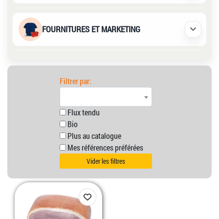
FOURNITURES ET MARKETING
Déplier /
Filtrer par:
Flux tendu
Bio
Plus au catalogue
Mes références préférées
Vider les filtres