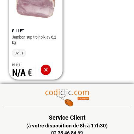
GILLET
Jambon sup troinoix av 6,2
kg
UV : 1
PA HT
N/A
Service Client
(à votre disposition de 8h à 17h30)
02 38 46 84 69