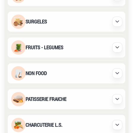
SURGELES
Déplier /
FRUITS - LEGUMES
Déplier /
NON FOOD
Déplier /
PATISSERIE FRAICHE
Déplier /
CHARCUTERIE L.S.
Déplier /