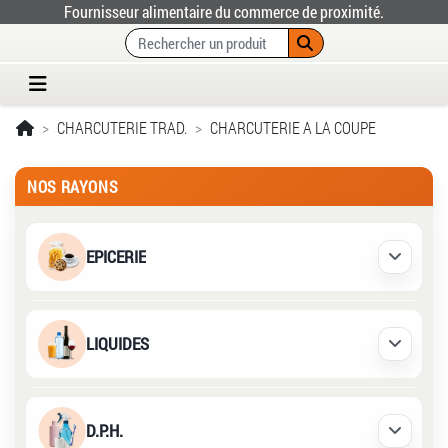
Fournisseur alimentaire du commerce de proximité.
CHARCUTERIE TRAD.
CHARCUTERIE A LA COUPE
NOS RAYONS
EPICERIE
Déplier /
LIQUIDES
Déplier /
D.P.H.
Déplier /